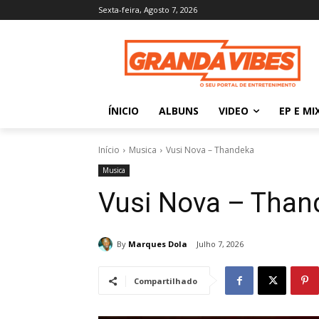
Sexta-feira, Agosto 7, 2026
ÍNICIO
ALBUNS
VIDEO
EP E MI
Início
Musica
Vusi Nova – Thandeka
Musica
Vusi Nova – Than
By
Marques Dola
Julho 7, 2026
Compartilhado