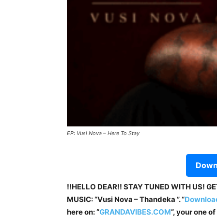
EP: Vusi Nova – Here To Stay
Downl
!!HELLO DEAR!! STAY TUNED WITH US! G
MUSIC: “Vusi Nova – Thandeka ”. “
Downloa
here on: “
GRANDAVIBES.COM
”, your one o