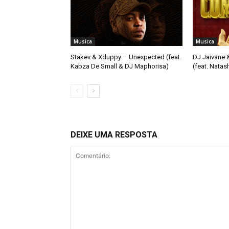
Musica
Musica
Stakev & Xduppy – Unexpected (feat.
DJ Jaivane 
Kabza De Small & DJ Maphorisa)
(feat. Nata
DEIXE UMA RESPOSTA