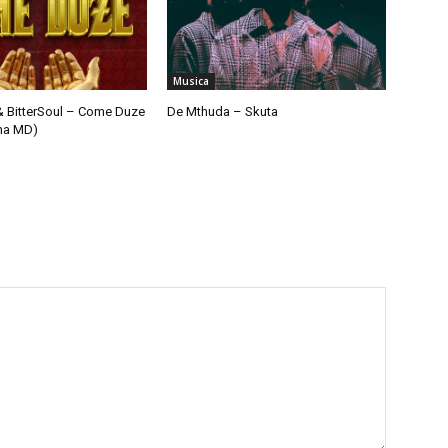
Musica
& BitterSoul – Come Duze
De Mthuda – Skuta
sha MD)