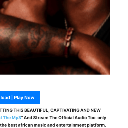
oad | Play Now
ETTING THIS BEAUTIFUL, CAPTIVATING AND NEW
d The Mp3
” And Stream The Official Audio Too, only
f the best african music and entertainment platform.