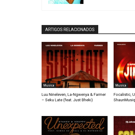
ARTIGOS RELACIONADOS
Musica
Musica
Luu Nineleven, La-Ngwenya & Farmer
Focalistic, 
– Seku Late (feat. Just Bheki)
ShaunMusiq 