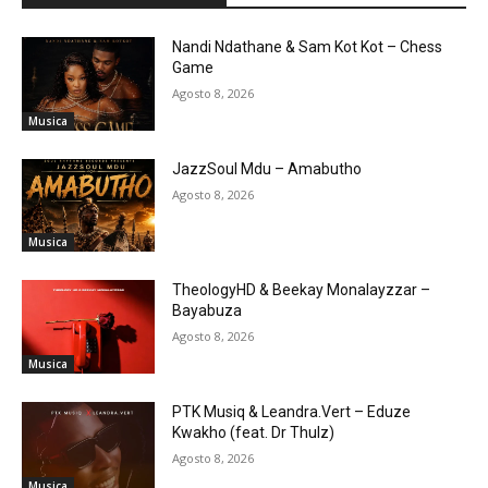
Nandi Ndathane & Sam Kot Kot – Chess
Game
Agosto 8, 2026
Musica
JazzSoul Mdu – Amabutho
Agosto 8, 2026
Musica
TheologyHD & Beekay Monalayzzar –
Bayabuza
Agosto 8, 2026
Musica
PTK Musiq & Leandra.Vert – Eduze
Kwakho (feat. Dr Thulz)
Agosto 8, 2026
Musica