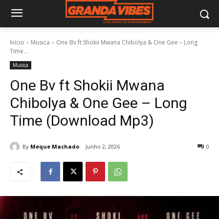
Início
Musica
One Bv ft Shokii Mwana Chibolya & One Gee – Long
Time...
Musica
One Bv ft Shokii Mwana
Chibolya & One Gee – Long
Time (Download Mp3)
By
Meque Machado
Junho 2, 2026
0