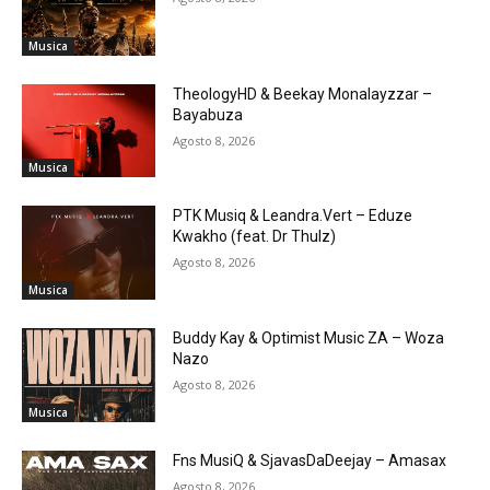
Musica
TheologyHD & Beekay Monalayzzar –
Bayabuza
Agosto 8, 2026
Musica
PTK Musiq & Leandra.Vert – Eduze
Kwakho (feat. Dr Thulz)
Agosto 8, 2026
Musica
Buddy Kay & Optimist Music ZA – Woza
Nazo
Agosto 8, 2026
Musica
Fns MusiQ & SjavasDaDeejay – Amasax
Agosto 8, 2026