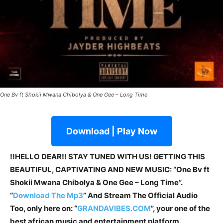
One Bv ft Shokii Mwana Chibolya & One Gee – Long Time
Download | Play Now
!!HELLO DEAR!! STAY TUNED WITH US! GETTING THIS
BEAUTIFUL, CAPTIVATING AND NEW MUSIC: “One Bv ft
Shokii Mwana Chibolya & One Gee – Long Time”.
“
Download The Mp3
” And Stream The Official Audio
Too, only here on: “
GRANDAVIBES.COM
”, your one of the
best african music and entertainment platform.