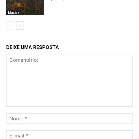
Musica
DEIXE UMA RESPOSTA
Comentário:
No
E-