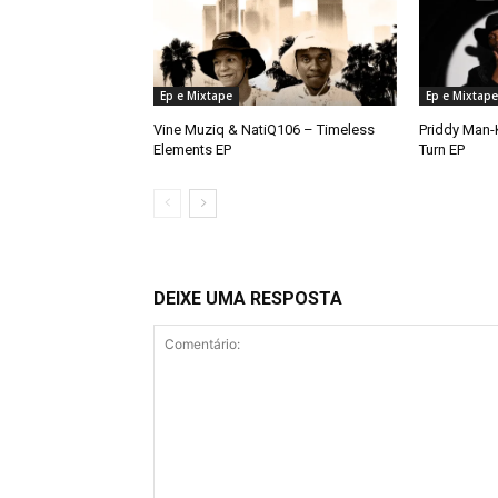
Ep e Mixtape
Ep e Mixtape
Vine Muziq & NatiQ106 – Timeless
Priddy Man-K
Elements EP
Turn EP
DEIXE UMA RESPOSTA