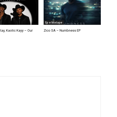
Ep e Mixtape
ay, Kaotic Kayy – Our
Zico SA – Numbness EP