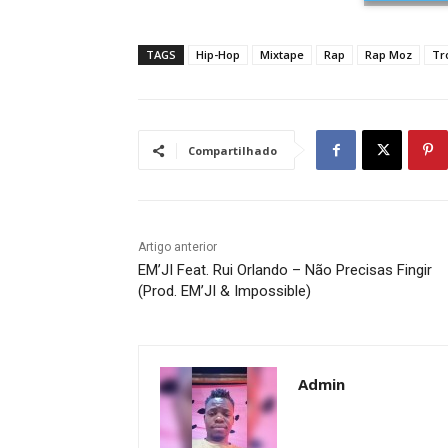
TAGS
Hip-Hop
Mixtape
Rap
Rap Moz
Tr
Compartilhado
Artigo anterior
EM’JI Feat. Rui Orlando – Não Precisas Fingir
(Prod. EM’JI & Impossible)
Admin