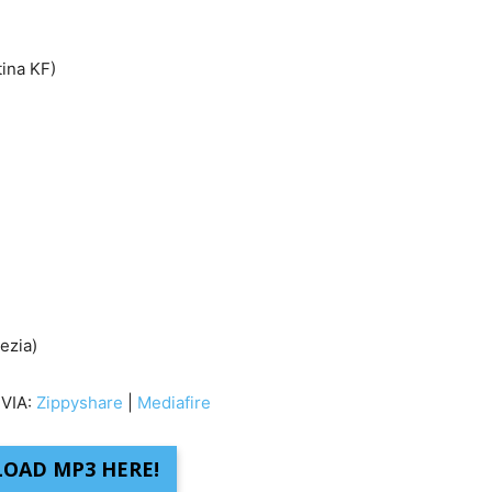
ina KF)
ezia)
VIA:
Zippyshare
|
Mediafire
OAD MP3 HERE!