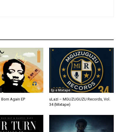
Ep e Mixtape
 Born Again EP
uLazi – MGUZUGUZU Records, Vol.
34 (Mixtape)