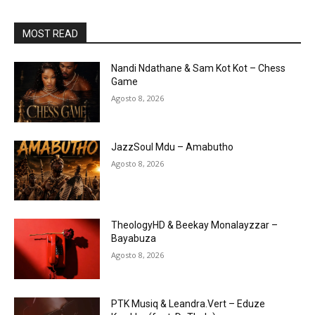
MOST READ
Nandi Ndathane & Sam Kot Kot – Chess
Game
Agosto 8, 2026
JazzSoul Mdu – Amabutho
Agosto 8, 2026
TheologyHD & Beekay Monalayzzar –
Bayabuza
Agosto 8, 2026
PTK Musiq & Leandra.Vert – Eduze