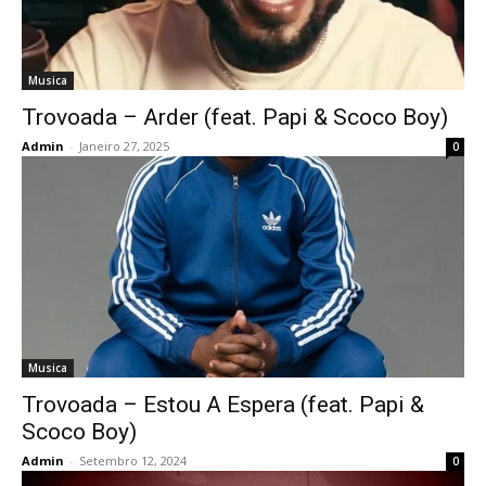
Musica
Trovoada – Arder (feat. Papi & Scoco Boy)
Admin
-
Janeiro 27, 2025
0
Musica
Trovoada – Estou A Espera (feat. Papi &
Scoco Boy)
Admin
-
Setembro 12, 2024
0