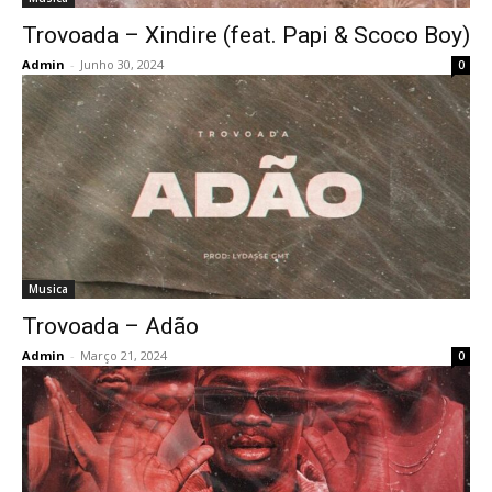
Trovoada – Xindire (feat. Papi & Scoco Boy)
Admin
-
Junho 30, 2024
0
Musica
Trovoada – Adão
Admin
-
Março 21, 2024
0