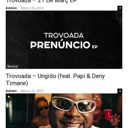
Trovoada – 21 De Març EP
Admin
-
Março 26, 2026
0
Musica
Trovoada – Ungido (feat. Papi & Deny
Timane)
Admin
-
Março 22, 2025
0