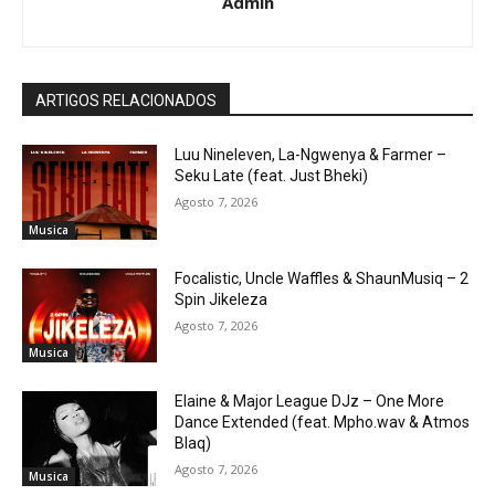
Admin
ARTIGOS RELACIONADOS
Luu Nineleven, La-Ngwenya & Farmer –
Seku Late (feat. Just Bheki)
Agosto 7, 2026
Musica
Focalistic, Uncle Waffles & ShaunMusiq – 2
Spin Jikeleza
Agosto 7, 2026
Musica
Elaine & Major League DJz – One More
Dance Extended (feat. Mpho.wav & Atmos
Blaq)
Agosto 7, 2026
Musica