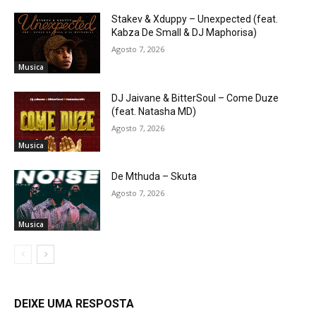
Stakev & Xduppy – Unexpected (feat.
Kabza De Small & DJ Maphorisa)
Agosto 7, 2026
Musica
DJ Jaivane & BitterSoul – Come Duze
(feat. Natasha MD)
Agosto 7, 2026
Musica
De Mthuda – Skuta
Agosto 7, 2026
Musica
DEIXE UMA RESPOSTA