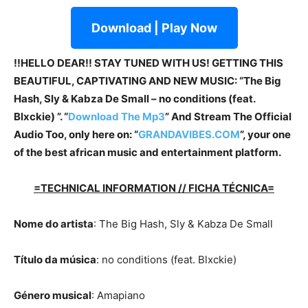
Download | Play Now
!!HELLO DEAR!! STAY TUNED WITH US! GETTING THIS
BEAUTIFUL, CAPTIVATING AND NEW MUSIC: “The Big
Hash, Sly & Kabza De Small – no conditions (feat.
Blxckie) ”. “
Download The Mp3
”
And Stream The Official
Audio Too, only here on: “
GRANDAVIBES.COM
”, your one
of the best african music and entertainment platform.
=TECHNICAL INFORMATION // FICHA TÉCNICA=
Nome do artista
: The Big Hash, Sly & Kabza De Small
Título da música
: no conditions (feat. Blxckie)
Género musical
: Amapiano