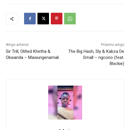
Artigo anterior
Próximo artigo
Sir Trill, Olified Khetha &
The Big Hash, Sly & Kabza De
Okwanda – Mawungenamali
Small – ngcono (feat.
Blxckie)