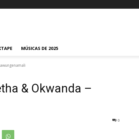
XTAPE
MÚSICAS DE 2025
– Mawungenamali
 Khetha & Okwanda –
0