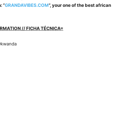
: “
GRANDAVIBES.COM
”, your one of the best african
RMATION // FICHA TÉCNICA=
& Okwanda