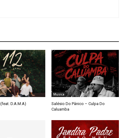
Musica
(feat. D.A.M.A)
Salésio Do Pânico – Culpa Do
Caluamba