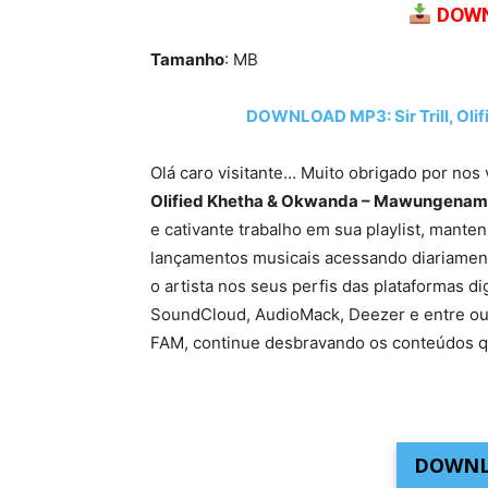
DOWN
Tamanho
: MB
DOWNLOAD MP3: Sir Trill, Ol
Olá caro visitante… Muito obrigado por nos 
Olified Khetha & Okwanda – Mawungenama
e cativante trabalho em sua playlist, mant
lançamentos musicais acessando diariamente
o artista nos seus perfis das plataformas di
SoundCloud, AudioMack, Deezer e entre ou
FAM, continue desbravando os conteúdos q
DOWNL