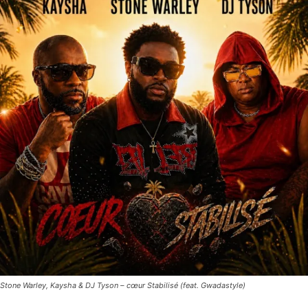
Stone Warley, Kaysha & DJ Tyson – cœur Stabilisé (feat. Gwadastyle)