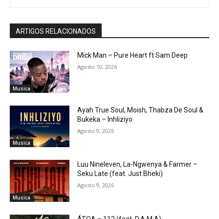
ARTIGOS RELACIONADOS
Mick Man – Pure Heart ft Sam Deep
Agosto 10, 2026
Musica
Ayah True Soul, Moish, Thabza De Soul &
Bukeka – Inhliziyo
Agosto 9, 2026
Musica
Luu Nineleven, La-Ngwenya & Farmer –
Seku Late (feat. Just Bheki)
Agosto 9, 2026
Musica