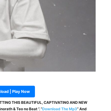
oad | Play Now
ETTING THIS BEAUTIFUL, CAPTIVATING AND NEW
norath & Teo no Beat ”. “
Download The Mp3
”
And