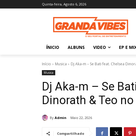
Quinta-feira, Agosto 6, 2026
ÍNICIO
ALBUNS
VIDEO
EP E MI
Início
Musica
Dj Aka-m – Se Bati feat. Chelsea Dino
Musica
Dj Aka-m – Se Bati
Dinorath & Teo no
By
Admin
Maio 22, 2026
Compartilhado