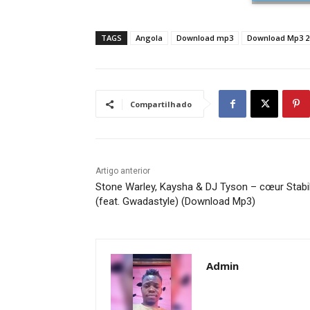
TAGS
Angola
Download mp3
Download Mp3 2
Compartilhado
Artigo anterior
Stone Warley, Kaysha & DJ Tyson – cœur Stabi
(feat. Gwadastyle) (Download Mp3)
Admin