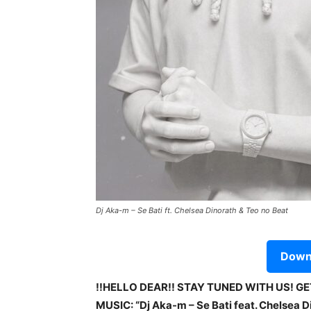
Dj Aka-m – Se Bati ft. Chelsea Dinorath & Teo no Beat
Downl
!!HELLO DEAR!! STAY TUNED WITH US! G
MUSIC: “Dj Aka-m – Se Bati feat. Chelsea Di