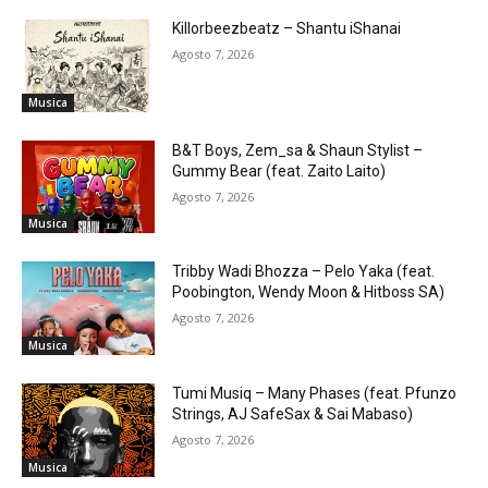
Killorbeezbeatz – Shantu iShanai
Agosto 7, 2026
Musica
B&T Boys, Zem_sa & Shaun Stylist –
Gummy Bear (feat. Zaito Laito)
Agosto 7, 2026
Musica
Tribby Wadi Bhozza – Pelo Yaka (feat.
Poobington, Wendy Moon & Hitboss SA)
Agosto 7, 2026
Musica
Tumi Musiq – Many Phases (feat. Pfunzo
Strings, AJ SafeSax & Sai Mabaso)
Agosto 7, 2026
Musica