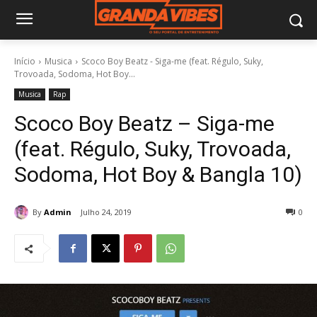
Início
Musica
Scoco Boy Beatz - Siga-me (feat. Régulo, Suky,
Trovoada, Sodoma, Hot Boy...
Musica
Rap
Scoco Boy Beatz – Siga-me
(feat. Régulo, Suky, Trovoada,
Sodoma, Hot Boy & Bangla 10)
By
Admin
Julho 24, 2019
0