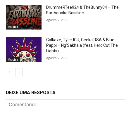
DrummeRTee924 & TheBunny04 – The
Earthquake Bassline
Agosto 7, 2026
Musica
Colkaze, Tyler ICU, Ceeka RSA & Blue
Pappi – Ng’Sakhala (feat. Herc Cut The
Lights)
Agosto 7, 2026
Musica
DEIXE UMA RESPOSTA