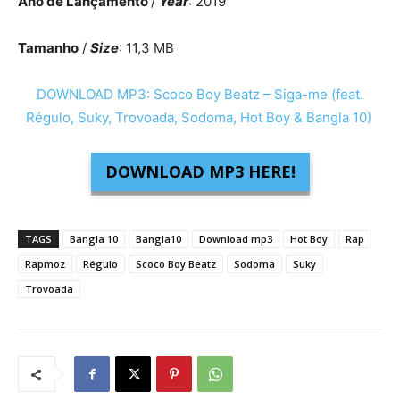
Ano de Lançamento
/
Year
: 2019
Tamanho
/
Size
: 11,3 MB
DOWNLOAD MP3: Scoco Boy Beatz – Siga-me (feat.
Régulo, Suky, Trovoada, Sodoma, Hot Boy & Bangla 10)
DOWNLOAD MP3 HERE!
TAGS
Bangla 10
Bangla10
Download mp3
Hot Boy
Rap
Rapmoz
Régulo
Scoco Boy Beatz
Sodoma
Suky
Trovoada