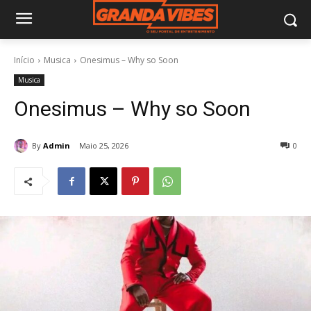
Início
Musica
Onesimus – Why so Soon
Musica
Onesimus – Why so Soon
By
Admin
Maio 25, 2026
0