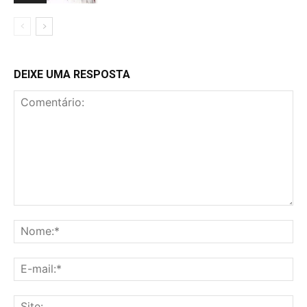
DEIXE UMA RESPOSTA
Comentário:
No
E-
mai
Sit