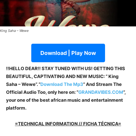
King Saha – Wewe
Download | Play Now
!!HELLO DEAR!! STAY TUNED WITH US! GETTING THIS
BEAUTIFUL, CAPTIVATING AND NEW MUSIC: “ King
Saha – Wewe”. “
Download The Mp3
”
And Stream The
Official Audio Too, only here on: “
GRANDAVIBES.COM
”,
your one of the best african music and entertainment
platform.
=TECHNICAL INFORMATION // FICHA TÉCNICA=