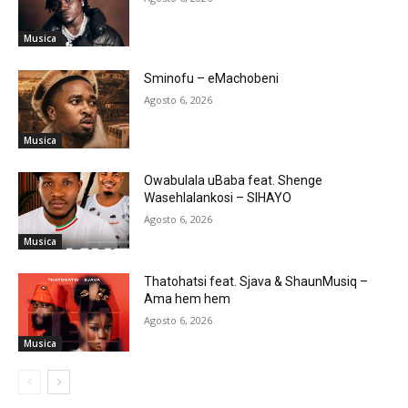
Musica
Sminofu – eMachobeni
Agosto 6, 2026
Musica
Owabulala uBaba feat. Shenge
Wasehlalankosi – SIHAYO
Agosto 6, 2026
Musica
Thatohatsi feat. Sjava & ShaunMusiq –
Ama hem hem
Agosto 6, 2026
Musica