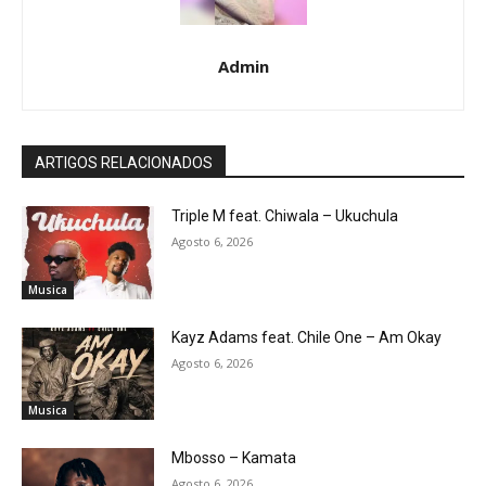
Admin
ARTIGOS RELACIONADOS
Triple M feat. Chiwala – Ukuchula
Agosto 6, 2026
Musica
Kayz Adams feat. Chile One – Am Okay
Agosto 6, 2026
Musica
Mbosso – Kamata
Agosto 6, 2026