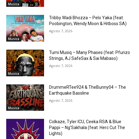
Musica
Tribby Wadi Bhozza – Pelo Yaka (feat.
Poobington, Wendy Moon & Hitboss SA)
Agosto 7, 2026
Musica
Tumi Musiq – Many Phases (feat. Pfunzo
Strings, AJ SafeSax & Sai Mabaso)
Agosto 7, 2026
Musica
DrummeRTee924 & TheBunny04 – The
Earthquake Bassline
Agosto 7, 2026
Musica
Colkaze, Tyler ICU, Ceeka RSA & Blue
Pappi – Ng’Sakhala (feat. Herc Cut The
Lights)