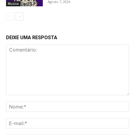
Agosto 7, 2026
Musica
DEIXE UMA RESPOSTA
Comentário:
No
E-
mai