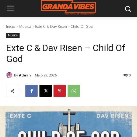
Início
Musica
Exte C & Dav Risen – Child Of God
Musica
Exte C & Dav Risen – Child Of
God
By
Admin
Maio 29, 2026
0