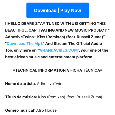
Download | Play Now
!!HELLO DEAR!! STAY TUNED WITH US! GETTING THIS
BEAUTIFUL, CAPTIVATING AND NEW MUSIC PROJECT: “
AdhesiveTwins – Kiss (Remixes) (feat. Russell Zuma)”.
“
Download The Mp3
”
And Stream The Official Audio
Too, only here on: “
GRANDAVIBES.COM
”, your one of the
best african music and entertainment platform.
=TECHNICAL INFORMATION // FICHA TÉCNICA=
Nome do artista
: AdhesiveTwins
Título da música
: Kiss (Remixes) (feat. Russell Zuma)
Género musical
: Afro House