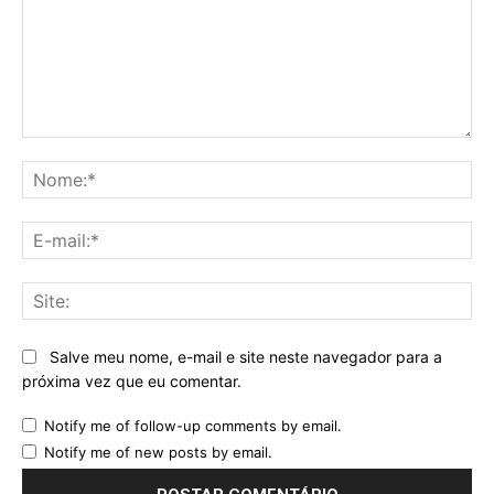
Comentário:
No
E-
mai
Sit
Salve meu nome, e-mail e site neste navegador para a
próxima vez que eu comentar.
Notify me of follow-up comments by email.
Notify me of new posts by email.