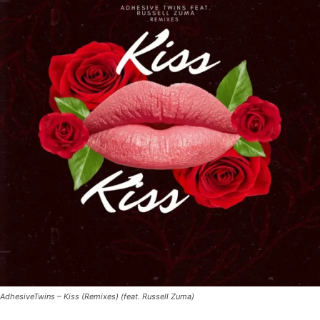
AdhesiveTwins – Kiss (Remixes) (feat. Russell Zuma)