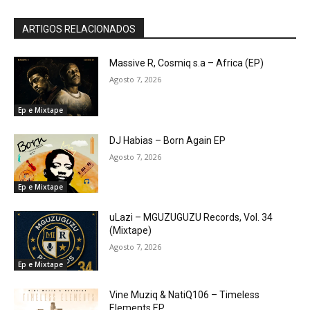
ARTIGOS RELACIONADOS
Massive R, Cosmiq s.a – Africa (EP)
Agosto 7, 2026
Ep e Mixtape
DJ Habias – Born Again EP
Agosto 7, 2026
Ep e Mixtape
uLazi – MGUZUGUZU Records, Vol. 34
(Mixtape)
Agosto 7, 2026
Ep e Mixtape
Vine Muziq & NatiQ106 – Timeless
Elements EP