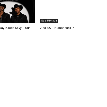
Ep e Mixtape
ay, Kaotic Kayy – Our
Zico SA – Numbness EP