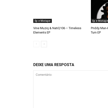
Ep e Mixtape
Ep e Mixtape
Vine Muziq & NatiQ106 – Timeless
Priddy Man-K
Elements EP
Turn EP
DEIXE UMA RESPOSTA