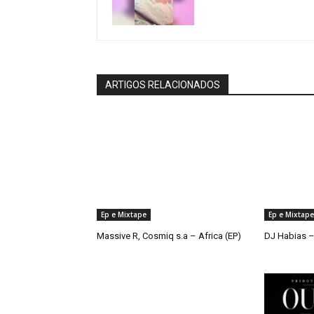
ARTIGOS RELACIONADOS
Ep e Mixtape
Ep e Mixtape
Massive R, Cosmiq s.a – Africa (EP)
DJ Habias –