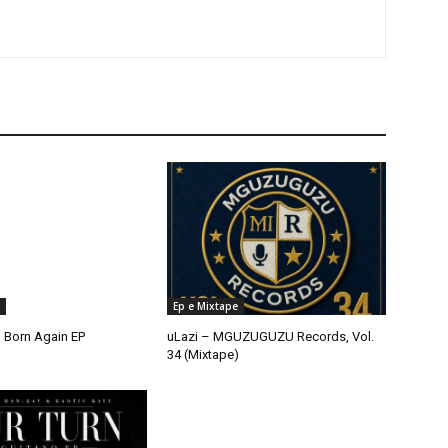
Ep e Mixtape
 Born Again EP
uLazi – MGUZUGUZU Records, Vol.
34 (Mixtape)