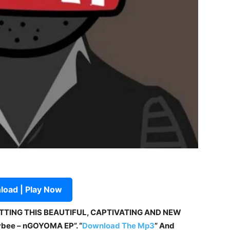
oad | Play Now
ETTING THIS BEAUTIFUL, CAPTIVATING AND NEW
ybee – nGOYOMA EP”. “
Download The Mp3
”
And