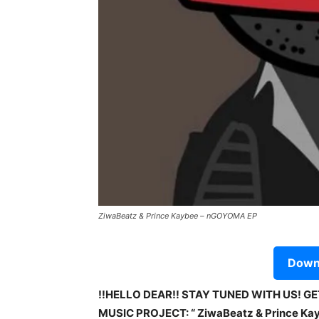
ZiwaBeatz & Prince Kaybee – nGOYOMA EP
Downl
!!HELLO DEAR!! STAY TUNED WITH US! G
MUSIC PROJECT: “ ZiwaBeatz & Prince Ka