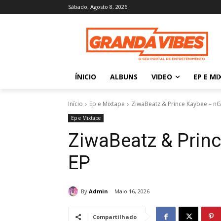
Sábado, Agosto 8, 2026
ÍNICIO
ALBUNS
VIDEO
EP E MI
Início
Ep e Mixtape
ZiwaBeatz & Prince Kaybee – 
Ep e Mixtape
ZiwaBeatz & Pri
EP
By
Admin
Maio 16, 2026
Compartilhado