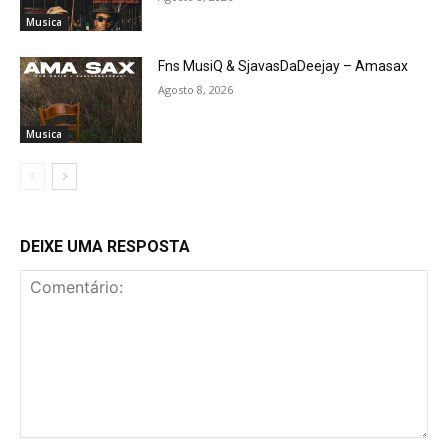
Musica
Fns MusiQ & SjavasDaDeejay – Amasax
Agosto 8, 2026
Musica
DEIXE UMA RESPOSTA
Comentário: