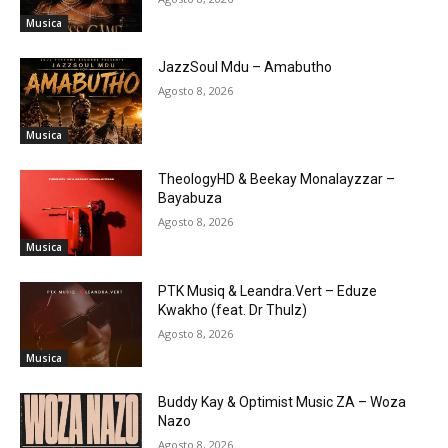
Musica
JazzSoul Mdu – Amabutho
Agosto 8, 2026
Musica
TheologyHD & Beekay Monalayzzar –
Bayabuza
Agosto 8, 2026
Musica
PTK Musiq & Leandra.Vert – Eduze
Kwakho (feat. Dr Thulz)
Agosto 8, 2026
Musica
Buddy Kay & Optimist Music ZA – Woza
Nazo
Agosto 8, 2026