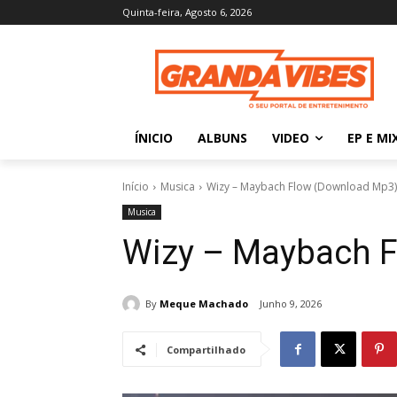
Quinta-feira, Agosto 6, 2026
ÍNICIO
ALBUNS
VIDEO
EP E MI
Início
Musica
Wizy – Maybach Flow (Download Mp3)
Musica
Wizy – Maybach 
By
Meque Machado
Junho 9, 2026
Compartilhado