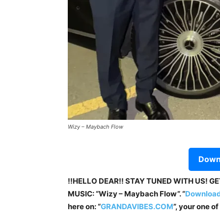
Wizy – Maybach Flow
Downl
!!HELLO DEAR!! STAY TUNED WITH US! G
MUSIC: “Wizy – Maybach Flow”. “
Download
here on: “
GRANDAVIBES.COM
”, your one o