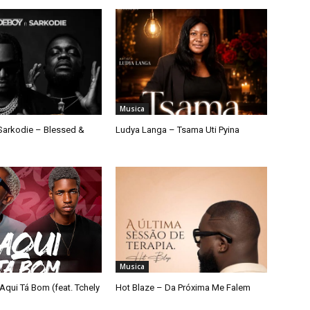
Musica
arkodie – Blessed &
Ludya Langa – Tsama Uti Pyina
Musica
Aqui Tá Bom (feat. Tchely
Hot Blaze – Da Próxima Me Falem