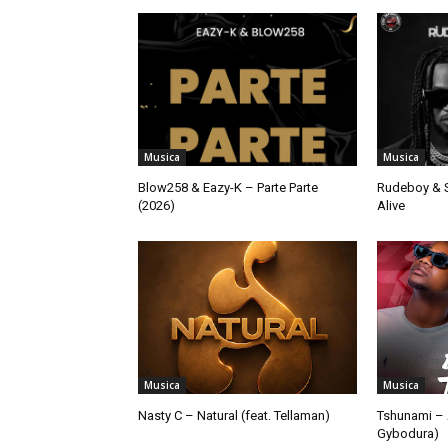
Musica
Musica
Blow258 & Eazy-K – Parte Parte
Rudeboy & S
(2026)
Alive
Musica
Musica
Nasty C – Natural (feat. Tellaman)
Tshunami – 
Gybodura)