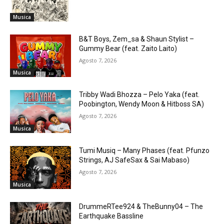
Musica
B&T Boys, Zem_sa & Shaun Stylist –
Gummy Bear (feat. Zaito Laito)
Agosto 7, 2026
Musica
Tribby Wadi Bhozza – Pelo Yaka (feat.
Poobington, Wendy Moon & Hitboss SA)
Agosto 7, 2026
Musica
Tumi Musiq – Many Phases (feat. Pfunzo
Strings, AJ SafeSax & Sai Mabaso)
Agosto 7, 2026
Musica
DrummeRTee924 & TheBunny04 – The
Earthquake Bassline