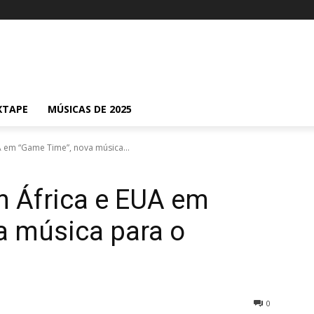
XTAPE
MÚSICAS DE 2025
A em “Game Time”, nova música...
m África e EUA em
a música para o
0