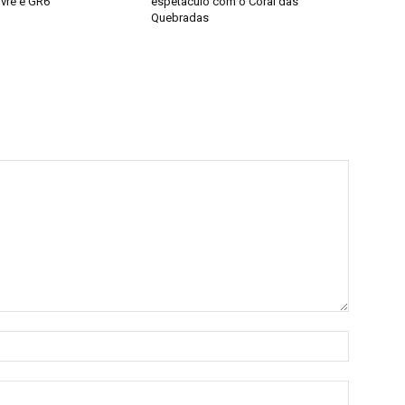
ivre e GR6
espetáculo com o Coral das
Quebradas
Nome:*
E-