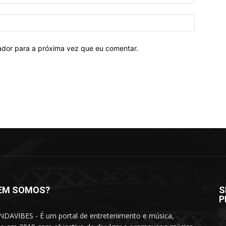
mail:*
Site:
ador para a próxima vez que eu comentar.
EM SOMOS?
S
P
DAVIBES - É um portal de entretenimento e música,