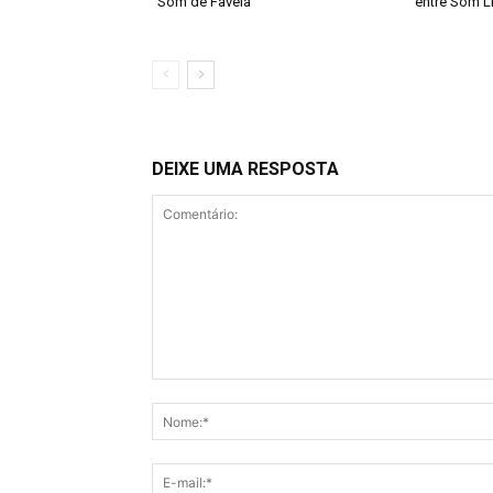
“Som de Favela”
entre Som L
DEIXE UMA RESPOSTA
Comentário: