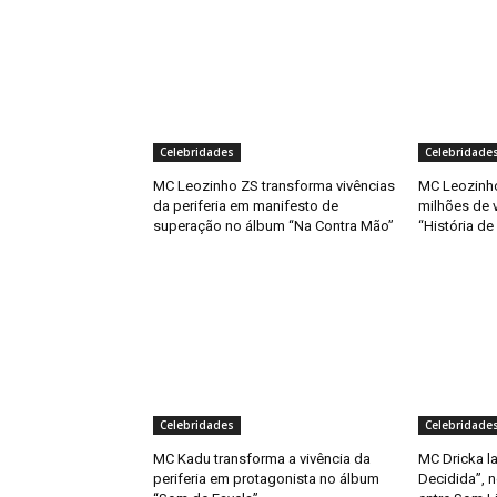
Celebridades
Celebridade
MC Leozinho ZS transforma vivências
MC Leozinho
da periferia em manifesto de
milhões de 
superação no álbum “Na Contra Mão”
“História d
Celebridades
Celebridade
MC Kadu transforma a vivência da
MC Dricka l
periferia em protagonista no álbum
Decidida”, n