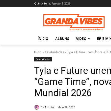
Quinta-feira, Agosto 6, 2026
ÍNICIO
ALBUNS
VIDEO
EP E MI
Início
Celebridades
Tyla e Future unem África e EU
Celebridades
Tyla e Future une
“Game Time”, nov
Mundial 2026
By
Admin
Maio 28, 2026