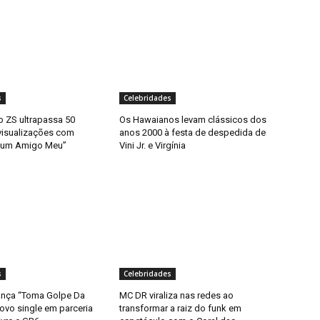
s
Celebridades
 ZS ultrapassa 50
Os Hawaianos levam clássicos dos
visualizações com
anos 2000 à festa de despedida de
e um Amigo Meu”
Vini Jr. e Virgínia
s
Celebridades
ança “Toma Golpe Da
MC DR viraliza nas redes ao
ovo single em parceria
transformar a raiz do funk em