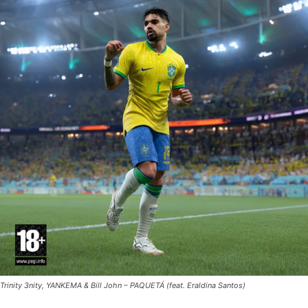
Trinity 3nity, YANKEMA & Bill John – PAQUETÁ (feat. Eraldina Santos)