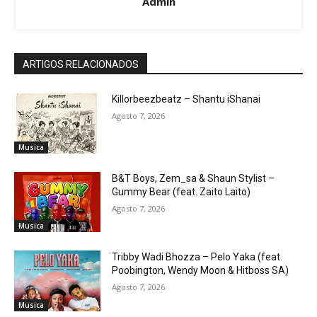
Admin
ARTIGOS RELACIONADOS
Killorbeezbeatz – Shantu iShanai
Agosto 7, 2026
Musica
B&T Boys, Zem_sa & Shaun Stylist –
Gummy Bear (feat. Zaito Laito)
Agosto 7, 2026
Musica
Tribby Wadi Bhozza – Pelo Yaka (feat.
Poobington, Wendy Moon & Hitboss SA)
Agosto 7, 2026
Musica