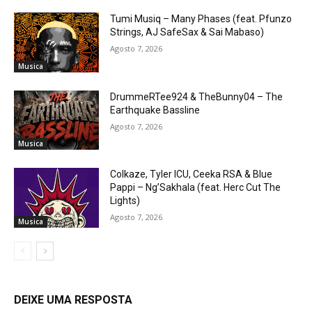
Tumi Musiq – Many Phases (feat. Pfunzo
Strings, AJ SafeSax & Sai Mabaso)
Agosto 7, 2026
Musica
DrummeRTee924 & TheBunny04 – The
Earthquake Bassline
Agosto 7, 2026
Musica
Colkaze, Tyler ICU, Ceeka RSA & Blue
Pappi – Ng’Sakhala (feat. Herc Cut The
Lights)
Agosto 7, 2026
Musica
DEIXE UMA RESPOSTA