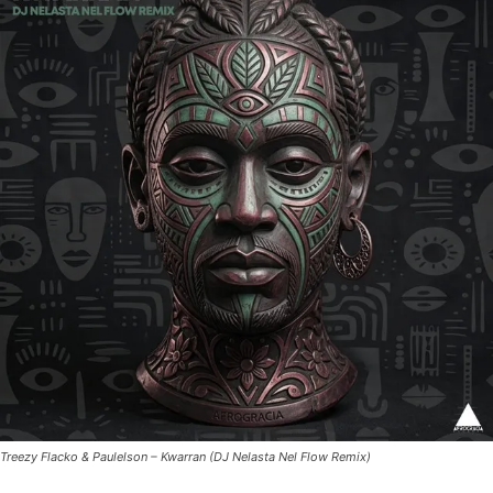
Treezy Flacko & Paulelson – Kwarran (DJ Nelasta Nel Flow Remix)