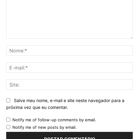
Comentário:
No
E-
mai
Sit
Salve meu nome, e-mail e site neste navegador para a
próxima vez que eu comentar.
Notify me of follow-up comments by email.
Notify me of new posts by email.