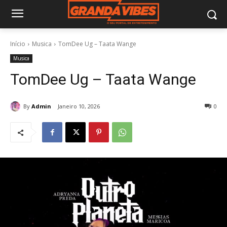
Início
Musica
TomDee Ug – Taata Wange
Musica
TomDee Ug – Taata Wange
By
Admin
Janeiro 10, 2026
0