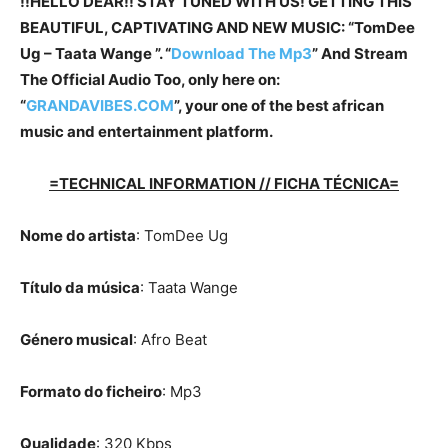
!!HELLO DEAR!! STAY TUNED WITH US! GETTING THIS
BEAUTIFUL, CAPTIVATING AND NEW MUSIC: “TomDee
Ug – Taata Wange ”. “
Download The Mp3
”
And Stream
The Official Audio Too, only here on:
“
GRANDAVIBES.COM
”, your one of the best african
music and entertainment platform.
=TECHNICAL INFORMATION // FICHA TÉCNICA=
Nome do artista
: TomDee Ug
Título da música
: Taata Wange
Género musical
: Afro Beat
Formato do ficheiro
: Mp3
Qualidade
: 320 Kbps