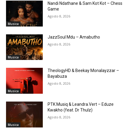
Nandi Ndathane & Sam Kot Kot – Chess
Game
Agosto 8, 2026
Musica
JazzSoul Mdu – Amabutho
Agosto 8, 2026
Musica
TheologyHD & Beekay Monalayzzar –
Bayabuza
Agosto 8, 2026
Musica
PTK Musiq & Leandra.Vert – Eduze
Kwakho (feat. Dr Thulz)
Agosto 8, 2026
Musica