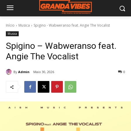
Início
Musica
Spigino - Wabweranso feat. Angie The Vocalist
Musica
Spigino – Wabweranso feat.
Angie The Vocalist
By
Admin
Maio 30, 2026
0