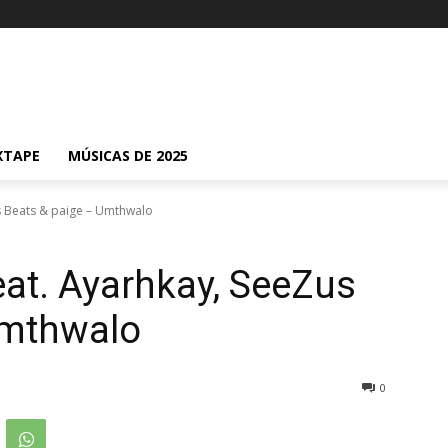
XTAPE
MÚSICAS DE 2025
s Beats & paige – Umthwalo
at. Ayarhkay, SeeZus
Umthwalo
0