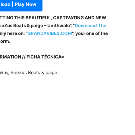
oad | Play Now
ETTING THIS BEAUTIFUL, CAPTIVATING AND NEW
eZus Beats & paige – Umthwalo”. “
Download The
ly here on: “
GRANDAVIBES.COM
”, your one of the
form.
RMATION // FICHA TÉCNICA=
hkay, SeeZus Beats & paige