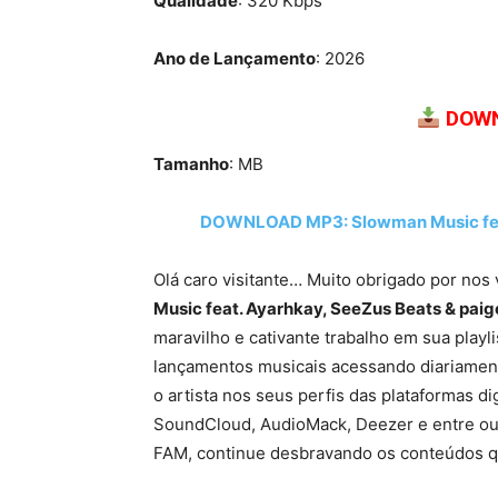
Qualidade
: 320 Kbps
Ano de Lançamento
: 2026
DOWN
Tamanho
: MB
DOWNLOAD MP3: Slowman Music feat
Olá caro visitante… Muito obrigado por nos 
Music feat. Ayarhkay, SeeZus Beats & pai
maravilho e cativante trabalho em sua play
lançamentos musicais acessando diariamente
o artista nos seus perfis das plataformas di
SoundCloud, AudioMack, Deezer e entre ou
FAM, continue desbravando os conteúdos q