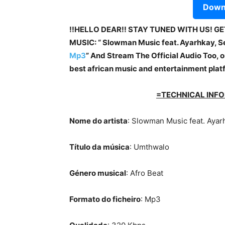
Downl
!!HELLO DEAR!! STAY TUNED WITH US! G
MUSIC: “ Slowman Music feat. Ayarhkay, Se
Mp3
”
And Stream The Official Audio Too, on
best african music and entertainment plat
=TECHNICAL INFO
Nome do artista
: Slowman Music feat. Ayar
Título da música
: Umthwalo
Género musical
: Afro Beat
Formato do ficheiro
: Mp3