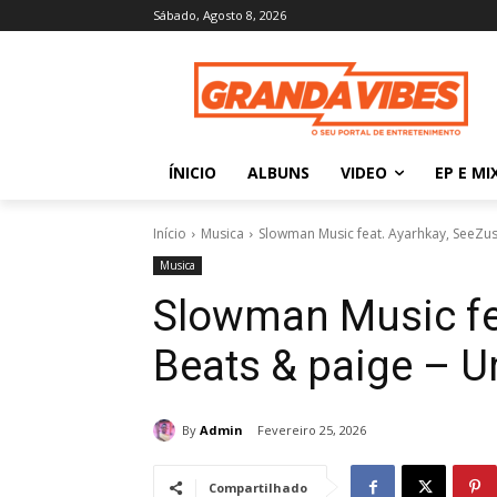
Sábado, Agosto 8, 2026
ÍNICIO
ALBUNS
VIDEO
EP E MI
Início
Musica
Slowman Music feat. Ayarhkay, SeeZu
Musica
Slowman Music fe
Beats & paige – 
By
Admin
Fevereiro 25, 2026
Compartilhado