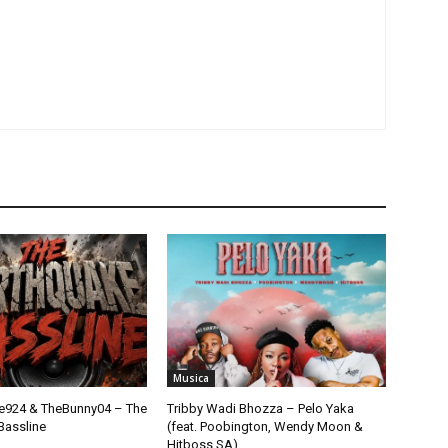
Musica
924 & TheBunny04 – The
Tribby Wadi Bhozza – Pelo Yaka
Bassline
(feat. Poobington, Wendy Moon &
Hitboss SA)