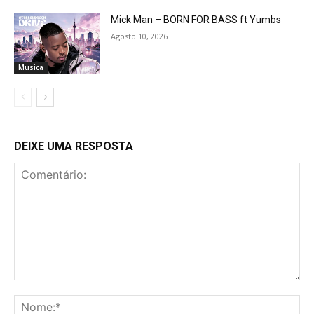
Mick Man – BORN FOR BASS ft Yumbs
Agosto 10, 2026
Musica
DEIXE UMA RESPOSTA
Comentário:
No