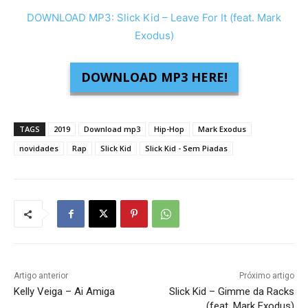
DOWNLOAD MP3: Slick Kid – Leave For It (feat. Mark
Exodus)
DOWNLOAD MP3 HERE!
TAGS
2019
Download mp3
Hip-Hop
Mark Exodus
novidades
Rap
Slick Kid
Slick Kid - Sem Piadas
Artigo anterior
Próximo artigo
Kelly Veiga – Ai Amiga
Slick Kid – Gimme da Racks
(feat. Mark Exodus)