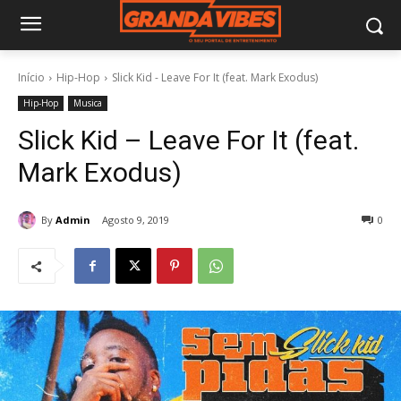
Início
Hip-Hop
Slick Kid - Leave For It (feat. Mark Exodus)
Hip-Hop
Musica
Slick Kid – Leave For It (feat.
Mark Exodus)
By
Admin
Agosto 9, 2019
0