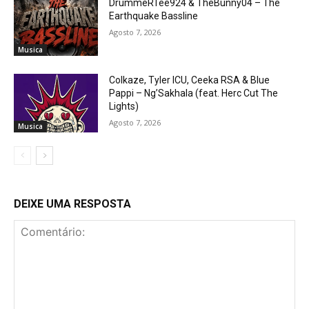
DrummeRTee924 & TheBunny04 – The
Earthquake Bassline
Agosto 7, 2026
Musica
Colkaze, Tyler ICU, Ceeka RSA & Blue
Pappi – Ng’Sakhala (feat. Herc Cut The
Lights)
Agosto 7, 2026
Musica
DEIXE UMA RESPOSTA