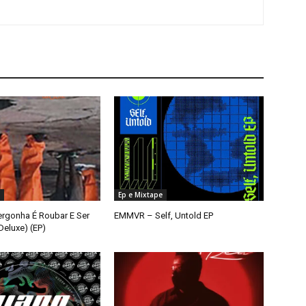
Ep e Mixtape
ergonha É Roubar E Ser
EMMVR – Self, Untold EP
eluxe) (EP)