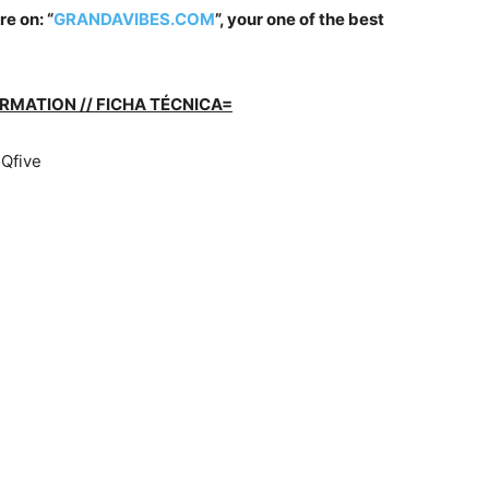
e on: “
GRANDAVIBES.COM
”, your one of the best
RMATION // FICHA TÉCNICA=
nQfive