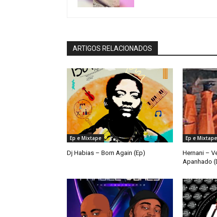
ARTIGOS RELACIONADOS
Ep e Mixtape
Ep e Mixtape
Dj Habias – Born Again (Ep)
Hernani – V
Apanhado (D