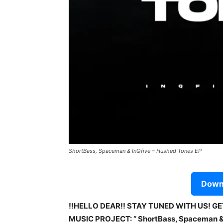
ShortBass, Spaceman & InQfive – Hushed Tones EP
Downl
!!HELLO DEAR!! STAY TUNED WITH US! G
MUSIC PROJECT: “ ShortBass, Spaceman & I