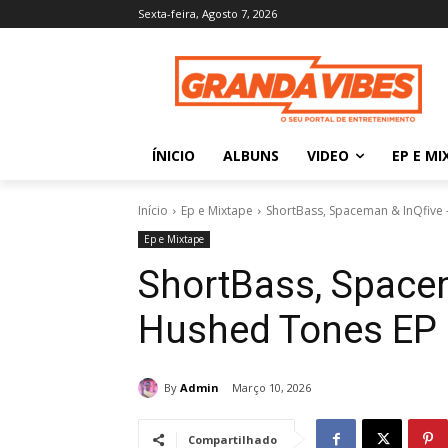
Sexta-feira, Agosto 7, 2026
ÍNICIO
ALBUNS
VIDEO
EP E MI
Início
Ep e Mixtape
ShortBass, Spaceman & InQfive
Ep e Mixtape
ShortBass, Space
Hushed Tones EP
By
Admin
Março 10, 2026
Compartilhado