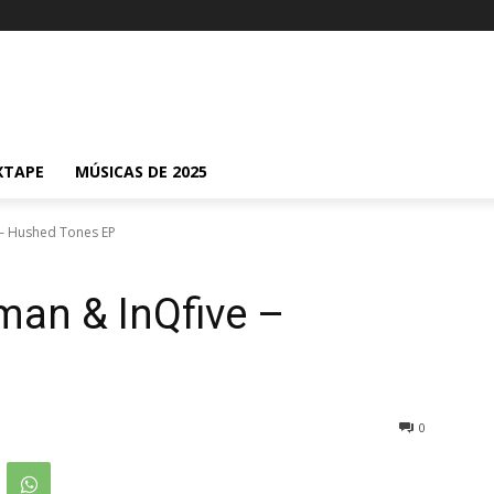
XTAPE
MÚSICAS DE 2025
 – Hushed Tones EP
man & InQfive –
0