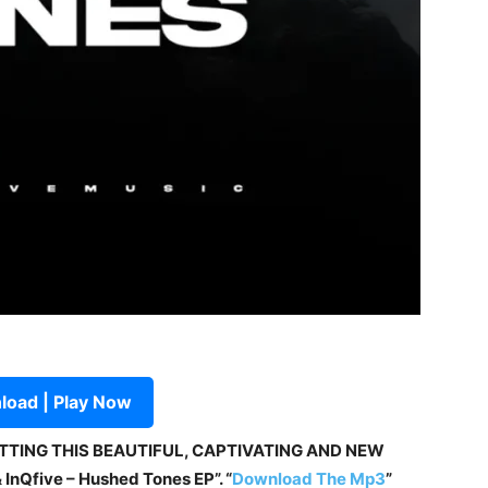
oad | Play Now
ETTING THIS BEAUTIFUL, CAPTIVATING AND NEW
nQfive – Hushed Tones EP”. “
Download The Mp3
”