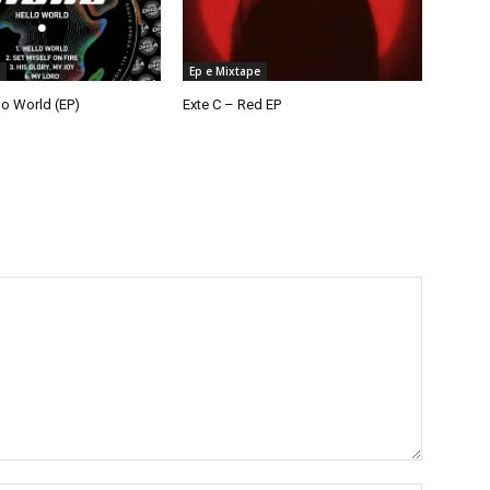
Ep e Mixtape
lo World (EP)
Exte C – Red EP