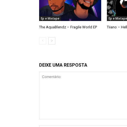
Ep e Mixtape
Ep e Mixtape
The AquaBlendz – Fragile World EP
Tiiano – Hel
DEIXE UMA RESPOSTA
Comentário: