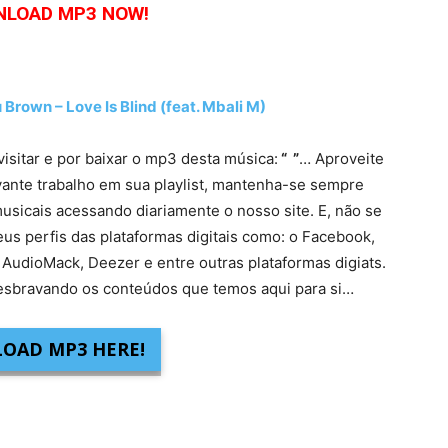
LOAD MP3 NOW!
wn – Love Is Blind (feat. Mbali M)
visitar e por baixar o mp3 desta música:
“ ”
… Aproveite
vante trabalho em sua playlist, mantenha-se sempre
usicais acessando diariamente o nosso site. E, não se
eus perfis das plataformas digitais como: o Facebook,
 AudioMack, Deezer e entre outras plataformas digiats.
sbravando os conteúdos que temos aqui para si…
OAD MP3 HERE!