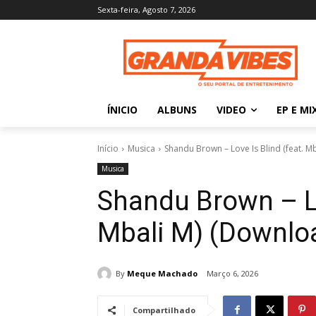
Sexta-feira, Agosto 7, 2026
ÍNICIO
ALBUNS
VIDEO
EP E MI
Início
Musica
Shandu Brown – Love Is Blind (feat. 
Musica
Shandu Brown – Lo
Mbali M) (Downlo
By
Meque Machado
Março 6, 2026
Compartilhado