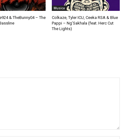
Musica
924 & TheBunny04 – The
Colkaze, Tyler ICU, Ceeka RSA & Blue
Bassline
Pappi – Ng’Sakhala (feat. Herc Cut
The Lights)