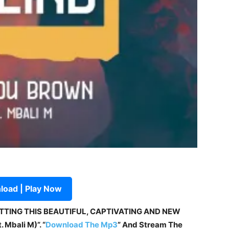
oad | Play Now
ETTING THIS BEAUTIFUL, CAPTIVATING AND NEW
 Mbali M)”. “
Download The Mp3
” And Stream The