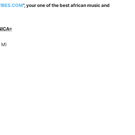
IBES.COM
”, your one of the best african music and
NICA=
i M)