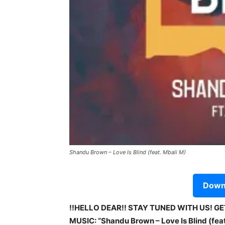
Shandu Brown – Love Is Blind (feat. Mbali M)
Downl
!!HELLO DEAR!! STAY TUNED WITH US! G
MUSIC: “Shandu Brown – Love Is Blind (feat.