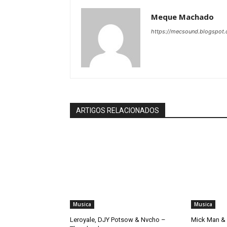
Meque Machado
https://mecsound.blogspot
ARTIGOS RELACIONADOS
Musica
Musica
Leroyale, DJY Potsow & Nvcho –
Mick Man & 