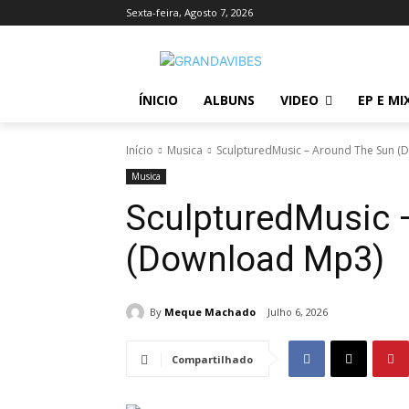
Sexta-feira, Agosto 7, 2026
ÍNICIO
ALBUNS
VIDEO
EP E MI
Início
Musica
SculpturedMusic – Around The Sun 
Musica
SculpturedMusic 
(Download Mp3)
By
Meque Machado
Julho 6, 2026
Compartilhado