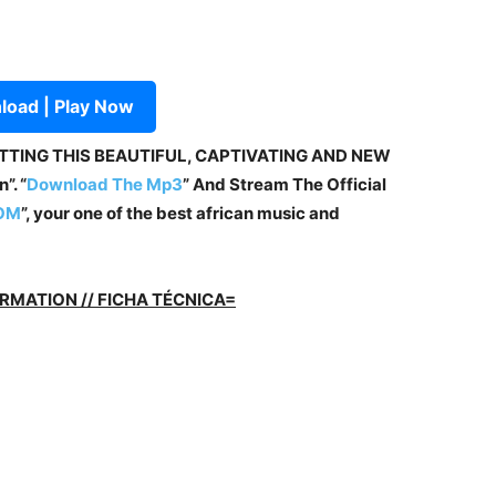
oad | Play Now
ETTING THIS BEAUTIFUL, CAPTIVATING AND NEW
”. “
Download The Mp3
” And Stream The Official
OM
”, your one of the best african music and
RMATION // FICHA TÉCNICA=