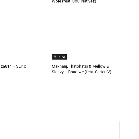
Wole (feat. Soul Nativez)
Musica
uza814 – SLP x
Makhanj, Thatohatsi & Mellow &
Sleazy – Bhaqiwe (feat. Carter IV)