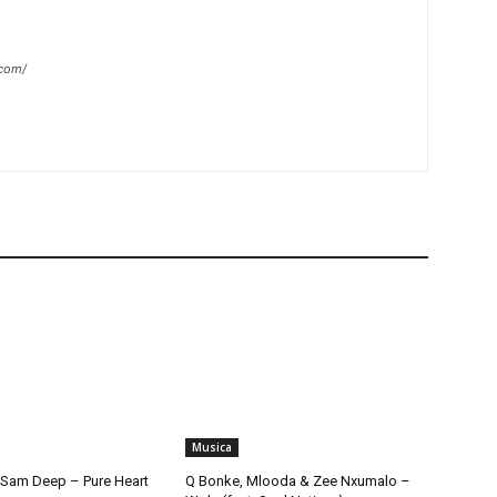
.com/
Musica
Sam Deep – Pure Heart
Q Bonke, Mlooda & Zee Nxumalo –