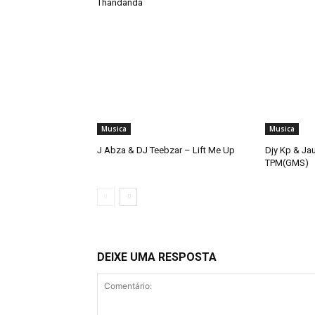
Thandanda
Musica
Musica
J Abza & DJ Teebzar – Lift Me Up
Djy Kp & Ja
TPM(GMS)
DEIXE UMA RESPOSTA