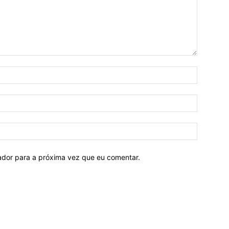
Nome:*
E-
mail:*
Site:
ador para a próxima vez que eu comentar.