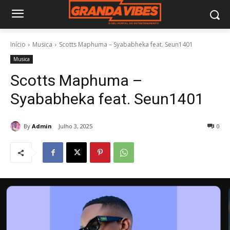
Início
Musica
Scotts Maphuma – Syababheka feat. Seun1401
Musica
Scotts Maphuma –
Syababheka feat. Seun1401
By
Admin
Julho 3, 2025
0