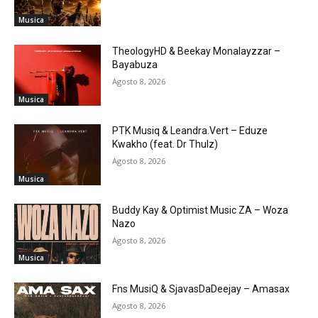
Musica
TheologyHD & Beekay Monalayzzar –
Bayabuza
Agosto 8, 2026
Musica
PTK Musiq & Leandra.Vert – Eduze
Kwakho (feat. Dr Thulz)
Agosto 8, 2026
Musica
Buddy Kay & Optimist Music ZA – Woza
Nazo
Agosto 8, 2026
Musica
Fns MusiQ & SjavasDaDeejay – Amasax
Agosto 8, 2026