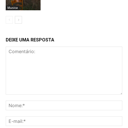
Musica
DEIXE UMA RESPOSTA
Comentário:
No
E-
mai