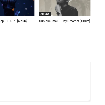
Albuns
ep – H.O.P.E [Album]
QubiqueSmall – Day Dreamer [Album]