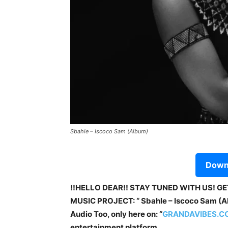
Sbahle – Iscoco Sam (Album)
Downl
!!HELLO DEAR!! STAY TUNED WITH US! G
MUSIC PROJECT: “ Sbahle – Iscoco Sam (Al
Audio Too, only here on: “
GRANDAVIBES.C
entertainment platform.