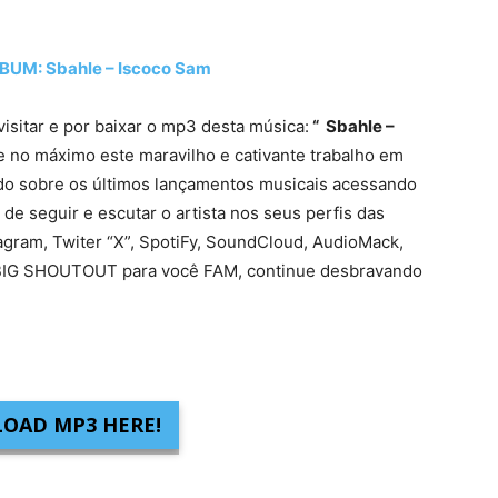
M: Sbahle – Iscoco Sam
visitar e por baixar o mp3 desta música:
“ Sbahle –
e no máximo este maravilho e cativante trabalho em
ado sobre os últimos lançamentos musicais acessando
 de seguir e escutar o artista nos seus perfis das
tagram, Twiter “X”, SpotiFy, SoundCloud, AudioMack,
s. BIG SHOUTOUT para você FAM, continue desbravando
OAD MP3 HERE!