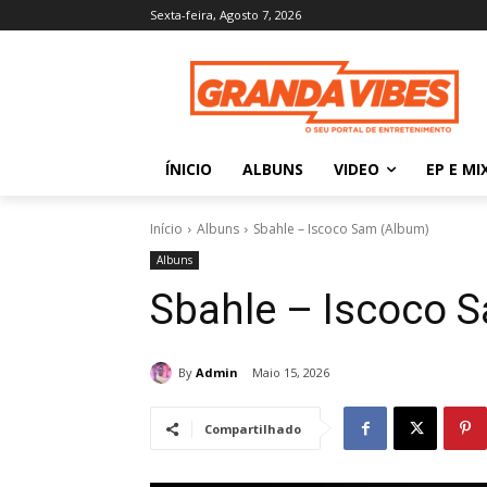
Sexta-feira, Agosto 7, 2026
ÍNICIO
ALBUNS
VIDEO
EP E MI
Início
Albuns
Sbahle – Iscoco Sam (Album)
Albuns
Sbahle – Iscoco 
By
Admin
Maio 15, 2026
Compartilhado