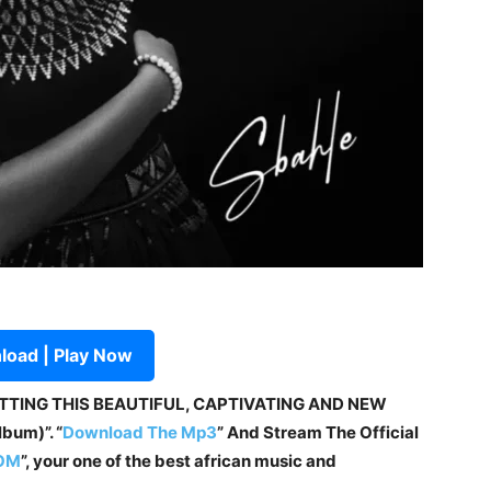
oad | Play Now
ETTING THIS BEAUTIFUL, CAPTIVATING AND NEW
bum)”. “
Download The Mp3
”
And Stream The Official
OM
”, your one of the best african music and