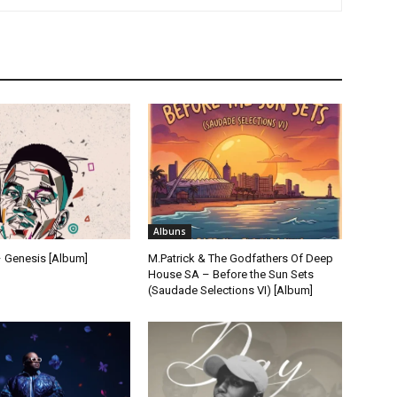
Albuns
 Genesis [Album]
M.Patrick & The Godfathers Of Deep
House SA – Before the Sun Sets
(Saudade Selections VI) [Album]