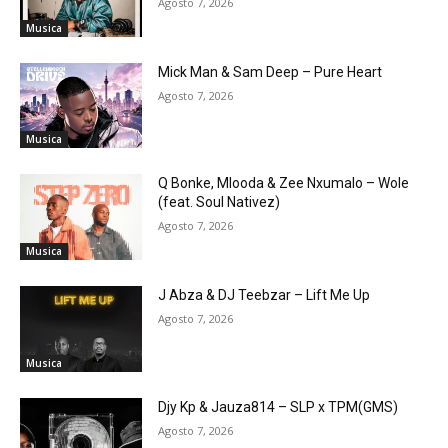
Agosto 7, 2026
Musica
Mick Man & Sam Deep – Pure Heart
Agosto 7, 2026
Musica
Q Bonke, Mlooda & Zee Nxumalo – Wole
(feat. Soul Nativez)
Agosto 7, 2026
Musica
J Abza & DJ Teebzar – Lift Me Up
Agosto 7, 2026
Musica
Djy Kp & Jauza814 – SLP x TPM(GMS)
Agosto 7, 2026