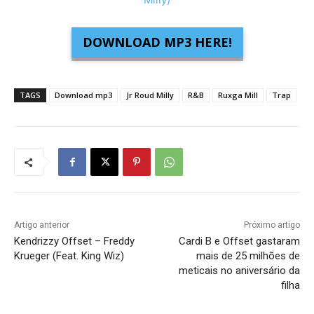
DOWNLOAD MP3 HERE!
TAGS
Download mp3
Jr Roud Milly
R&B
Ruxga Mill
Trap
Artigo anterior
Próximo artigo
Kendrizzy Offset – Freddy
Cardi B e Offset gastaram
Krueger (Feat. King Wiz)
mais de 25 milhões de
meticais no aniversário da
filha