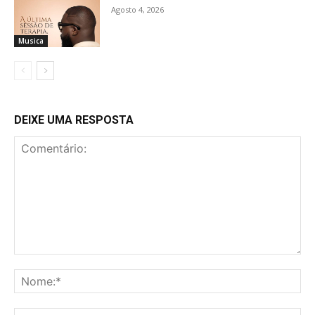
Agosto 4, 2026
Musica
DEIXE UMA RESPOSTA
Comentário:
No
E-