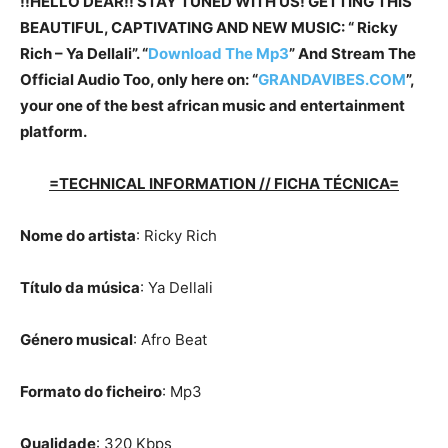
!!HELLO DEAR!! STAY TUNED WITH US! GETTING THIS
BEAUTIFUL, CAPTIVATING AND NEW MUSIC: “ Ricky
Rich – Ya Dellali”. “
Download The Mp3
”
And Stream The
Official Audio Too, only here on: “
GRANDAVIBES.COM
”,
your one of the best african music and entertainment
platform.
=TECHNICAL INFORMATION // FICHA TÉCNICA=
Nome do artista
: Ricky Rich
Título da música
: Ya Dellali
Género musical
: Afro Beat
Formato do ficheiro
: Mp3
Qualidade
: 320 Kbps