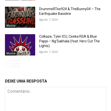
DrummeRTee924 & TheBunny04 – The
Earthquake Bassline
Agosto 7, 2026
Musica
Colkaze, Tyler ICU, Ceeka RSA & Blue
Pappi – Ng’Sakhala (feat. Herc Cut The
Lights)
Agosto 7, 2026
Musica
DEIXE UMA RESPOSTA