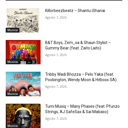
Killorbeezbeatz – Shantu iShanai
Agosto 7, 2026
Musica
B&T Boys, Zem_sa & Shaun Stylist –
Gummy Bear (feat. Zaito Laito)
Agosto 7, 2026
Musica
Tribby Wadi Bhozza – Pelo Yaka (feat.
Poobington, Wendy Moon & Hitboss SA)
Agosto 7, 2026
Musica
Tumi Musiq – Many Phases (feat. Pfunzo
Strings, AJ SafeSax & Sai Mabaso)
Agosto 7, 2026
Musica