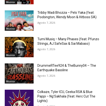
Musica
Tribby Wadi Bhozza – Pelo Yaka (feat.
Poobington, Wendy Moon & Hitboss SA)
Agosto 7, 2026
Musica
Tumi Musiq – Many Phases (feat. Pfunzo
Strings, AJ SafeSax & Sai Mabaso)
Agosto 7, 2026
Musica
DrummeRTee924 & TheBunny04 – The
Earthquake Bassline
Agosto 7, 2026
Musica
Colkaze, Tyler ICU, Ceeka RSA & Blue
Pappi – Ng’Sakhala (feat. Herc Cut The
Lights)