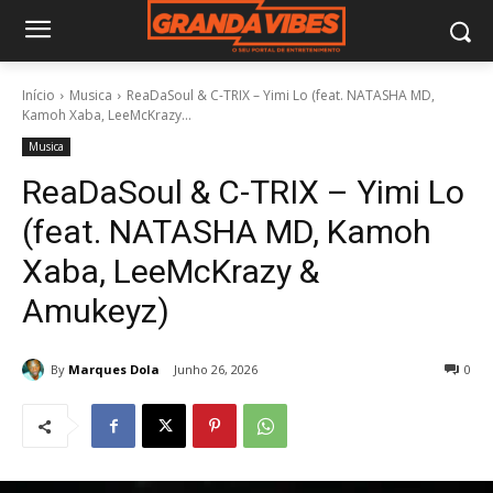
Início
Musica
ReaDaSoul & C-TRIX – Yimi Lo (feat. NATASHA MD,
Kamoh Xaba, LeeMcKrazy...
Musica
ReaDaSoul & C-TRIX – Yimi Lo
(feat. NATASHA MD, Kamoh
Xaba, LeeMcKrazy &
Amukeyz)
By
Marques Dola
Junho 26, 2026
0