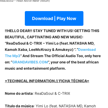
ReaDaSoul – Head Above Water (Album)
Download | Play Now
!!HELLO DEAR!! STAY TUNED WITH US! GETTING THIS
BEAUTIFUL, CAPTIVATING AND NEW MUSIC:
“ReaDaSoul & C-TRIX – Yimi Lo (feat. NATASHA MD,
Kamoh Xaba, LeeMcKrazy & Amukeyz) ”. “
Download
The Mp3
” And Stream The Official Audio Too, only here
on: “
GRANDAVIBES.COM
”, your one of the best african
music and entertainment platform.
=TECHNICAL INFORMATION // FICHA TÉCNICA=
Nome do artista
: ReaDaSoul & C-TRIX
Título da música
: Yimi Lo (feat. NATASHA MD, Kamoh