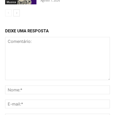
Agosto 7, 2026
Musica
DEIXE UMA RESPOSTA
Comentário:
No
E-
mai