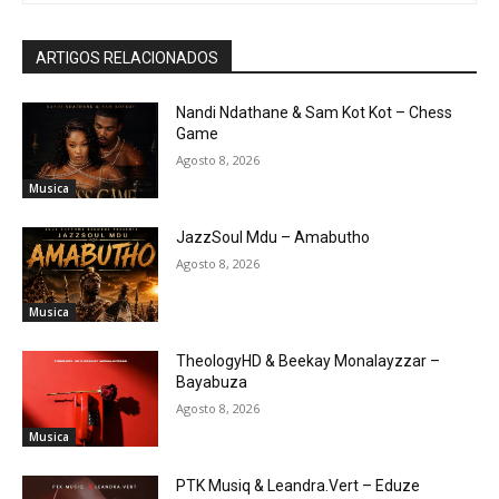
ARTIGOS RELACIONADOS
Nandi Ndathane & Sam Kot Kot – Chess
Game
Agosto 8, 2026
Musica
JazzSoul Mdu – Amabutho
Agosto 8, 2026
Musica
TheologyHD & Beekay Monalayzzar –
Bayabuza
Agosto 8, 2026
Musica
PTK Musiq & Leandra.Vert – Eduze