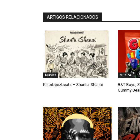
ARTIGOS RELACIONADOS
Musica
Musica
Killorbeezbeatz – Shantu iShanai
B&T Boys, Z
Gummy Bear (