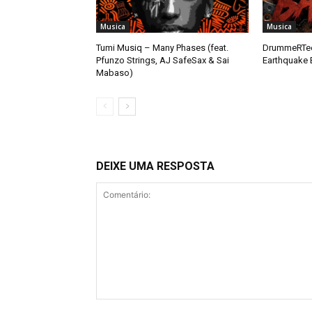
Musica
Musica
Tumi Musiq – Many Phases (feat.
DrummeRTee
Pfunzo Strings, AJ SafeSax & Sai
Earthquake 
Mabaso)
DEIXE UMA RESPOSTA
Comentário: