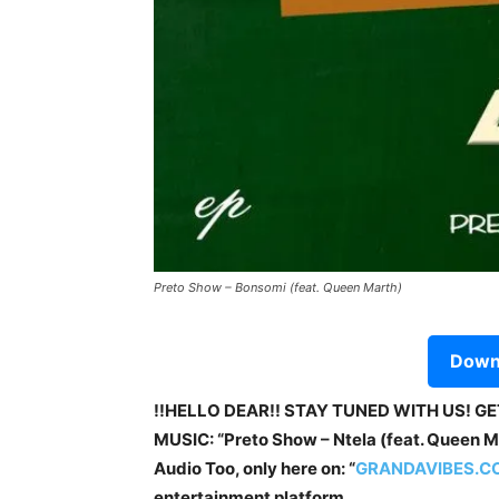
Preto Show – Bonsomi (feat. Queen Marth)
Downl
!!HELLO DEAR!! STAY TUNED WITH US! G
MUSIC: “Preto Show – Ntela (feat. Queen Mar
Audio Too, only here on: “
GRANDAVIBES.C
entertainment platform.