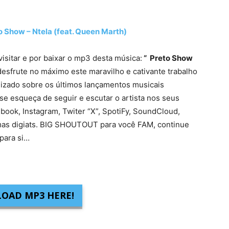
how – Ntela (feat. Queen Marth)
visitar e por baixar o mp3 desta música:
“ Preto Show
desfrute no máximo este maravilho e cativante trabalho
lizado sobre os últimos lançamentos musicais
se esqueça de seguir e escutar o artista nos seus
ebook, Instagram, Twiter “X”, SpotiFy, SoundCloud,
mas digiats. BIG SHOUTOUT para você FAM, continue
para si…
OAD MP3 HERE!