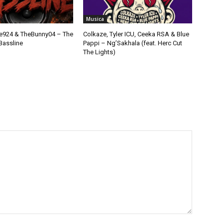
Musica
924 & TheBunny04 – The
Colkaze, Tyler ICU, Ceeka RSA & Blue
Bassline
Pappi – Ng’Sakhala (feat. Herc Cut
The Lights)