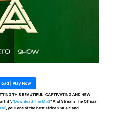
oad | Play Now
ETTING THIS BEAUTIFUL, CAPTIVATING AND NEW
th) ”. “
Download The Mp3
”
And Stream The Official
OM
”, your one of the best african music and