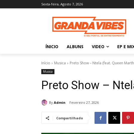
Sexta-feira, Agosto 7, 2026
ÍNICIO
ALBUNS
VIDEO
EP E MI
Início
Musica
Preto Show – Ntela (feat. Queen Marth
Musica
Preto Show – Ntel
By
Admin
Fevereiro 27, 2026
Compartilhado