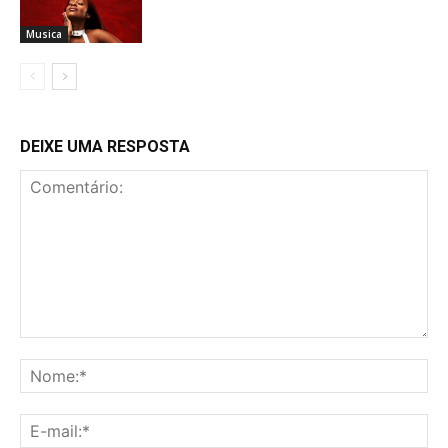
Musica
DEIXE UMA RESPOSTA
Comentário:
No
E-
mai