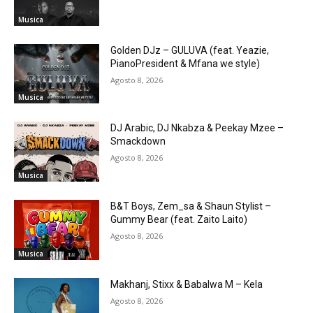
Musica
Golden DJz – GULUVA (feat. Yeazie,
PianoPresident & Mfana we style)
Agosto 8, 2026
Musica
DJ Arabic, DJ Nkabza & Peekay Mzee –
Smackdown
Agosto 8, 2026
Musica
B&T Boys, Zem_sa & Shaun Stylist –
Gummy Bear (feat. Zaito Laito)
Agosto 8, 2026
Musica
Makhanj, Stixx & Babalwa M – Kela
Agosto 8, 2026