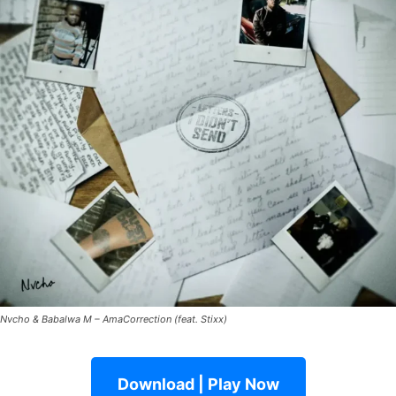
Nvcho & Babalwa M – AmaCorrection (feat. Stixx)
Download | Play Now