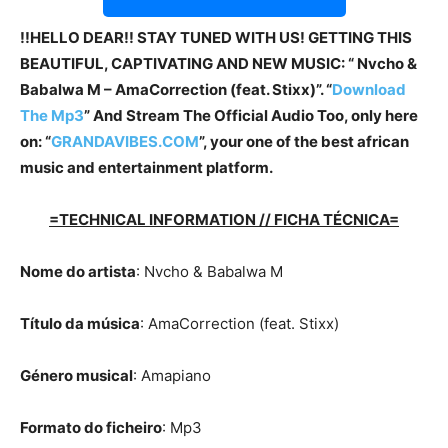
!!HELLO DEAR!! STAY TUNED WITH US! GETTING THIS
BEAUTIFUL, CAPTIVATING AND NEW MUSIC: “ Nvcho &
Babalwa M – AmaCorrection (feat. Stixx)”. “
Download
The Mp3
”
And Stream The Official Audio Too, only here
on: “
GRANDAVIBES.COM
”, your one of the best african
music and entertainment platform.
=TECHNICAL INFORMATION // FICHA TÉCNICA=
Nome do artista
: Nvcho & Babalwa M
Título da música
: AmaCorrection (feat. Stixx)
Género musical
: Amapiano
Formato do ficheiro
: Mp3