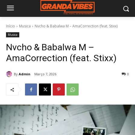
Início
Musica
Nvcho & Babalwa M – AmaCorrection (feat. Stixx)
Musica
Nvcho & Babalwa M –
AmaCorrection (feat. Stixx)
By
Admin
Março 7, 2026
0