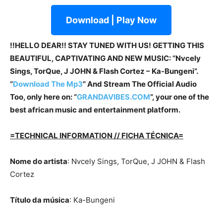
Download | Play Now
!!HELLO DEAR!! STAY TUNED WITH US! GETTING THIS
BEAUTIFUL, CAPTIVATING AND NEW MUSIC: “Nvcely
Sings, TorQue, J JOHN & Flash Cortez – Ka-Bungeni”.
“
Download The Mp3
” And Stream The Official Audio
Too, only here on: “
GRANDAVIBES.COM
”, your one of the
best african music and entertainment platform.
=TECHNICAL INFORMATION // FICHA TÉCNICA=
Nome do artista
: Nvcely Sings, TorQue, J JOHN & Flash
Cortez
Título da música
: Ka-Bungeni