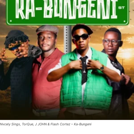
Nvcely Sings, TorQue, J JOHN & Flash Cortez – Ka-Bungeni