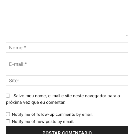
Comentário:
No
E-
mai
Sit
Salve meu nome, e-mail e site neste navegador para a
próxima vez que eu comentar.
Notify me of follow-up comments by email.
Notify me of new posts by email.