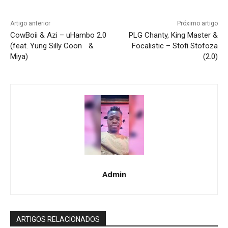
Artigo anterior
Próximo artigo
CowBoii & Azi – uHambo 2.0
PLG Chanty, King Master &
(feat. Yung Silly Coon &
Focalistic – Stofi Stofoza
Miya)
(2.0)
Admin
ARTIGOS RELACIONADOS