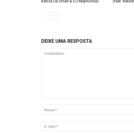
Kabza De Small & DJ Maphorisa)
(feat. Nata
DEIXE UMA RESPOSTA
Comentário: