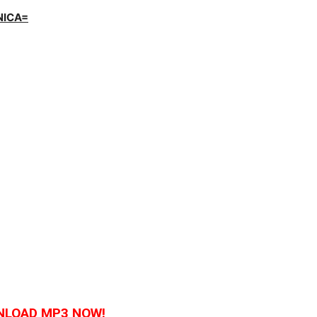
NICA=
LOAD MP3 NOW!