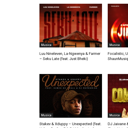
Musica
Musica
Luu Nineleven, La-Ngwenya & Farmer
Focalistic, 
– Seku Late (feat. Just Bheki)
ShaunMusiq 
Musica
Musica
Stakev & Xduppy – Unexpected (feat.
DJ Jaivane 