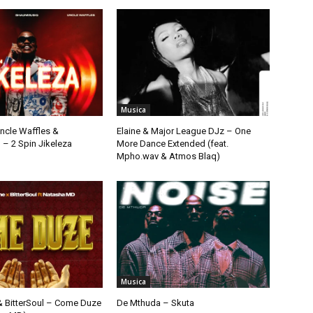
Musica
Uncle Waffles &
Elaine & Major League DJz – One
– 2 Spin Jikeleza
More Dance Extended (feat.
Mpho.wav & Atmos Blaq)
Musica
& BitterSoul – Come Duze
De Mthuda – Skuta