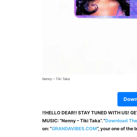
Nenny – Tiki Taka
Downl
!!HELLO DEAR!! STAY TUNED WITH US! G
MUSIC: “Nenny – Tiki Taka”. “
Download Th
on: “
GRANDAVIBES.COM
”, your one of the