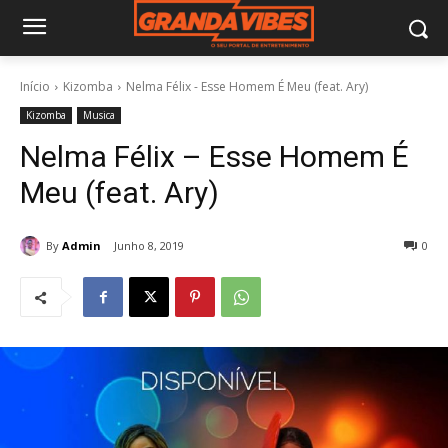
Início
Kizomba
Nelma Félix - Esse Homem É Meu (feat. Ary)
Kizomba
Musica
Nelma Félix – Esse Homem É
Meu (feat. Ary)
By
Admin
Junho 8, 2019
0