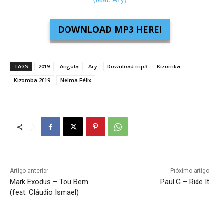
DOWNLOAD MP3 HERE!
TAGS
2019
Angola
Ary
Download mp3
Kizomba
Kizomba 2019
Nelma Félix
Artigo anterior
Próximo artigo
Mark Exodus – Tou Bem
Paul G – Ride It
(feat. Cláudio Ismael)