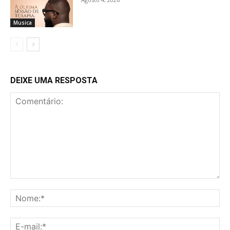
Musica
DEIXE UMA RESPOSTA
Comentário:
No
E-