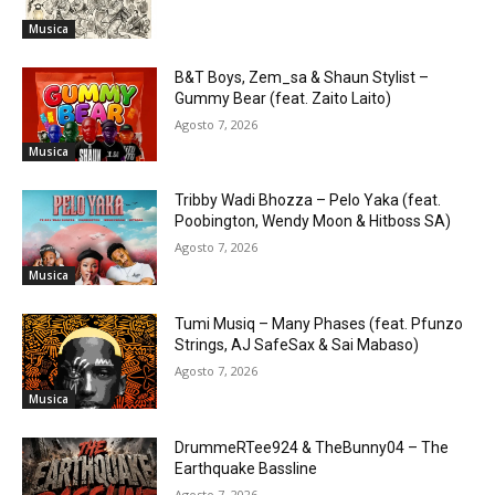
Musica
B&T Boys, Zem_sa & Shaun Stylist –
Gummy Bear (feat. Zaito Laito)
Agosto 7, 2026
Musica
Tribby Wadi Bhozza – Pelo Yaka (feat.
Poobington, Wendy Moon & Hitboss SA)
Agosto 7, 2026
Musica
Tumi Musiq – Many Phases (feat. Pfunzo
Strings, AJ SafeSax & Sai Mabaso)
Agosto 7, 2026
Musica
DrummeRTee924 & TheBunny04 – The
Earthquake Bassline
Agosto 7, 2026