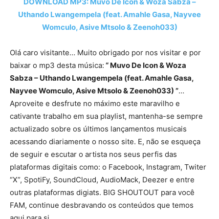
DOWNLOAD MP3: Muvo De Icon & Woza Sabza –
Uthando Lwangempela (feat. Amahle Gasa, Nayvee
Womculo, Asive Mtsolo & Zeenoh033)
Olá caro visitante… Muito obrigado por nos visitar e por
baixar o mp3 desta música:
“ Muvo De Icon & Woza
Sabza – Uthando Lwangempela (feat. Amahle Gasa,
Nayvee Womculo, Asive Mtsolo & Zeenoh033) ”
…
Aproveite e desfrute no máximo este maravilho e
cativante trabalho em sua playlist, mantenha-se sempre
actualizado sobre os últimos lançamentos musicais
acessando diariamente o nosso site. E, não se esqueça
de seguir e escutar o artista nos seus perfis das
plataformas digitais como: o Facebook, Instagram, Twiter
“X”, SpotiFy, SoundCloud, AudioMack, Deezer e entre
outras plataformas digiats. BIG SHOUTOUT para você
FAM, continue desbravando os conteúdos que temos
aqui para si…