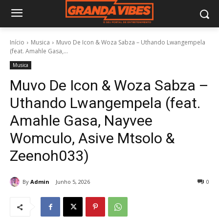
Início
Musica
Muvo De Icon & Woza Sabza – Uthando Lwangempela
(feat. Amahle Gasa,...
Musica
Muvo De Icon & Woza Sabza –
Uthando Lwangempela (feat.
Amahle Gasa, Nayvee
Womculo, Asive Mtsolo &
Zeenoh033)
By
Admin
Junho 5, 2026
0