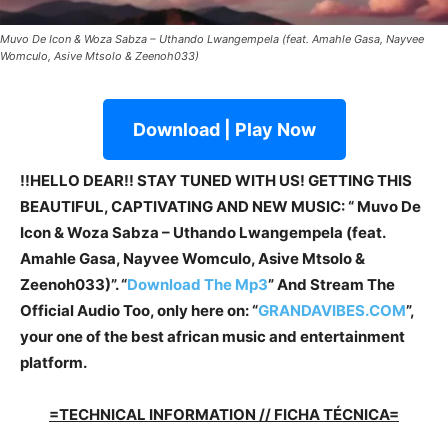
Muvo De Icon & Woza Sabza – Uthando Lwangempela (feat. Amahle Gasa, Nayvee
Womculo, Asive Mtsolo & Zeenoh033)
Download | Play Now
!!HELLO DEAR!! STAY TUNED WITH US! GETTING THIS
BEAUTIFUL, CAPTIVATING AND NEW MUSIC: “ Muvo De
Icon & Woza Sabza – Uthando Lwangempela (feat.
Amahle Gasa, Nayvee Womculo, Asive Mtsolo &
Zeenoh033)”. “
Download The Mp3
”
And Stream The
Official Audio Too, only here on: “
GRANDAVIBES.COM
”,
your one of the best african music and entertainment
platform.
=TECHNICAL INFORMATION // FICHA TÉCNICA=