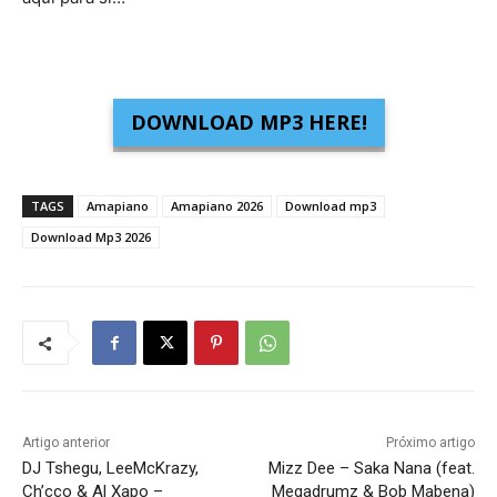
DOWNLOAD MP3 HERE!
TAGS
Amapiano
Amapiano 2026
Download mp3
Download Mp3 2026
Artigo anterior
Próximo artigo
DJ Tshegu, LeeMcKrazy,
Mizz Dee – Saka Nana (feat.
Ch’cco & Al Xapo –
Megadrumz & Bob Mabena)