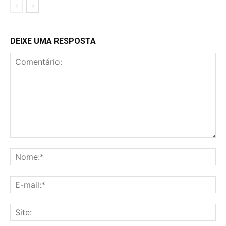
DEIXE UMA RESPOSTA
Comentário:
No
E-
mai
Sit