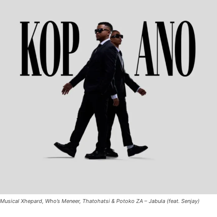
Musical Xhepard, Who’s Meneer, Thatohatsi & Potoko ZA – Jabula (feat. Senjay)