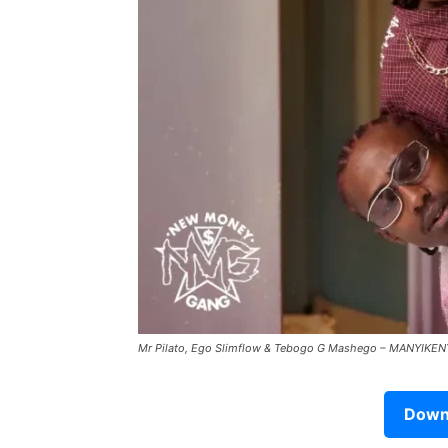
Mr Pilato, Ego Slimflow & Tebogo G Mashego – MANYIKEN
Downl