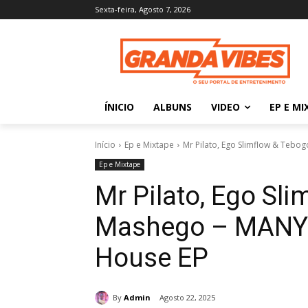
Sexta-feira, Agosto 7, 2026
ÍNICIO
ALBUNS
VIDEO
EP E MI
Início
Ep e Mixtape
Mr Pilato, Ego Slimflow & Tebo
Ep e Mixtape
Mr Pilato, Ego Sl
Mashego – MANYI
House EP
By
Admin
Agosto 22, 2025