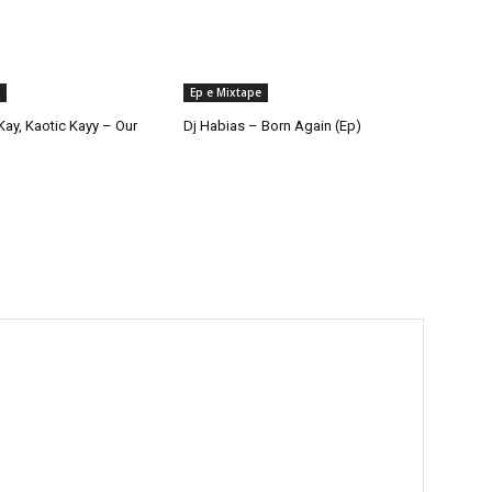
Ep e Mixtape
ay, Kaotic Kayy – Our
Dj Habias – Born Again (Ep)