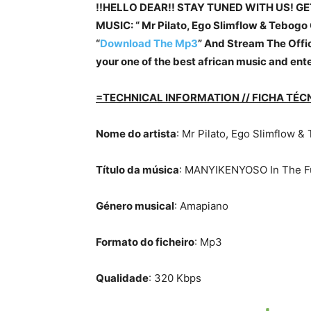
!!HELLO DEAR!! STAY TUNED WITH US! G
MUSIC: “ Mr Pilato, Ego Slimflow & Tebo
“
Download The Mp3
” And Stream The Offici
your one of the best african music and ent
=TECHNICAL INFORMATION // FICHA TÉC
Nome do artista
: Mr Pilato, Ego Slimflow 
Título da música
: MANYIKENYOSO In The F
Género musical
: Amapiano
Formato do ficheiro
: Mp3
Qualidade
: 320 Kbps