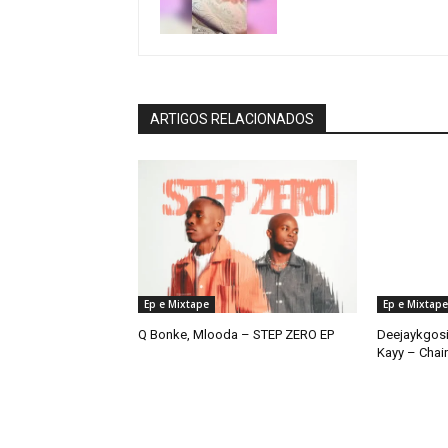
ARTIGOS RELACIONADOS
Ep e Mixtape
Ep e Mixtape
Q Bonke, Mlooda – STEP ZERO EP
Deejaykgosi
Kayy – Chai