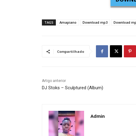
TAGS
Amapiano
Download mp3
Download mp
Compartilhado
Artigo anterior
DJ Stoks – Sculptured (Album)
Admin