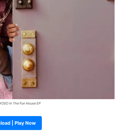
YOSO In The Fun House EP
oad | Play Now