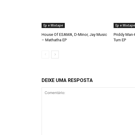
Ep e Mixtape
Ep e Mixtape
House Of ESAMA, D-Minor, Jay Music
Priddy Man-K
– Mathatha EP
Turn EP
DEIXE UMA RESPOSTA