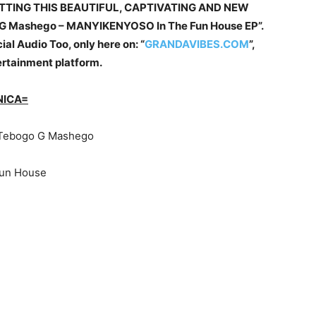
ETTING THIS BEAUTIFUL, CAPTIVATING AND NEW
go G Mashego – MANYIKENYOSO In The Fun House EP”.
al Audio Too, only here on: “
GRANDAVIBES.COM
”,
ertainment platform.
NICA=
& Tebogo G Mashego
un House