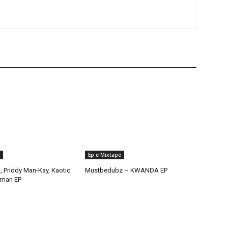
Ep e Mixtape
, Priddy Man-Kay, Kaotic
Mustbedubz – KWANDA EP
rman EP