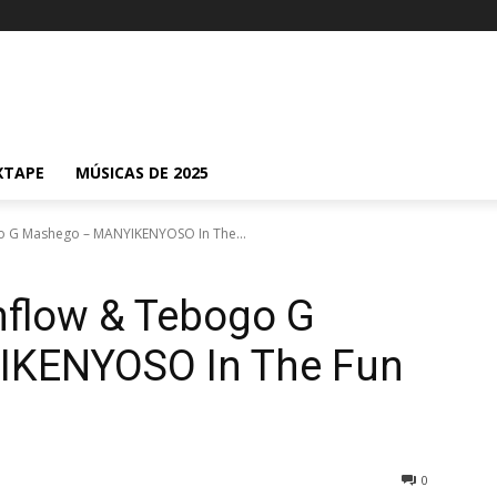
XTAPE
MÚSICAS DE 2025
go G Mashego – MANYIKENYOSO In The...
imflow & Tebogo G
KENYOSO In The Fun
0