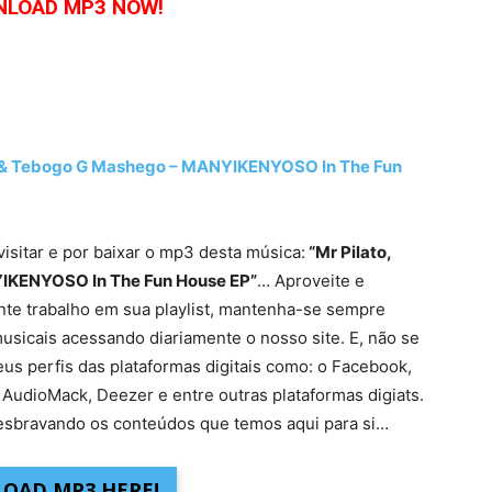
LOAD MP3 NOW!
ow & Tebogo G Mashego – MANYIKENYOSO In The Fun
visitar e por baixar o mp3 desta música:
“Mr Pilato,
IKENYOSO In The Fun House EP”
… Aproveite e
nte trabalho em sua playlist, mantenha-se sempre
usicais acessando diariamente o nosso site. E, não se
eus perfis das plataformas digitais como: o Facebook,
 AudioMack, Deezer e entre outras plataformas digiats.
sbravando os conteúdos que temos aqui para si…
OAD MP3 HERE!